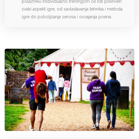
polazniku inidividualno treningom će biti pokriven
svaki aspekt igre, od savladavanja tehnika i metoda
igre do poboljšanja servisa i osvajanja poena.