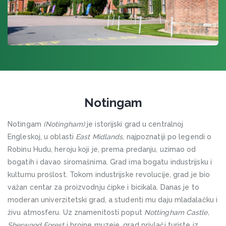
KENTERBERI
KINGHAM
KOVENTRI
The National Mathematics and Science College (The
NatMatSci)
KROJDON
Notingam
LEJK DISTRIKT
LESTER
Notingam
(Notingham)
je istorijski grad u centralnoj
Engleskoj, u oblasti
East Midlands
, najpoznatiji po legendi o
LIVERPUL
Robinu Hudu, heroju koji je, prema predanju, uzimao od
bogatih i davao siromašnima. Grad ima bogatu industrijsku i
LONDON
kulturnu prošlost. Tokom industrijske revolucije, grad je bio
Instituto Marangoni
važan centar za proizvodnju čipke i bicikala. Danas je to
Sprachcaffe London
moderan univerzitetski grad, a studenti mu daju mladalačku i
Frances King roditelj & dete program
živu atmosferu. Uz znamenitosti poput
Nottingham Castle,
Embassy Summer South Bank
Sherwood Forest
i brojne muzeje, grad privlači turiste iz