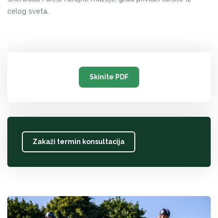
Oxford Royale
celog sveta.
TASIS Summer Programs
Guildhouse School - Academic and English Summer
School
Kensington Park School - Academic Summer
Alpadia Language Schools
Skinite PDF
MANČESTER
MICKLEHAM VILLAGE
RGS Surrey Hills Summer School
NOTINGEM
Zakaži termin konsultacija
Samiad, Trent College
OKSFORD
Embassy Summer - Oxford Brookes University
Oxford Royale
OSWESTRY