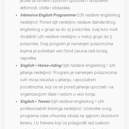
jezika sa širokim izborom sportskih i društvenih
NIKE Sports Camps
aktivnosti, izleta i obilazaka.
NIKE sports camp, football camp with Chelsea FC
Intensive English Programme
(27h nastave engleskog
Foundation
nedeljno): Pored 15h nedeljno nastave standardnog
Living Learning English
engleskog u grupi sa do 15 polaznika, ovaj kurs nudi
dodatnih 12h nastave nedeljno u maloj grupi do 5
VINDERMER
polaznika. Ovaj program je namenjen polaznicima
VINDZOR
kojima je potreban veći fond časova radi bržeg
napretka.
Eton College
English + Horse-riding
(15h nastave engleskog + 12h
VORMINSTER
jahanja nedeljno): Program je namenjen polaznicima
svih nivoa iskustva u jahanju, i apsolutnim
VORTING
početnicima, koji će se pored jahanja upoznati i sa
organizacijom štale i radom u vezi konja.
English + Tennis
(15h nastave engleskog + 12h
profesionalnih treninga nedeljno): Učesnike ovog
programa čeka vrhunska obuka na sjajnom školskom
terenu. Uz trenere koji će prilagoditi rad svakom