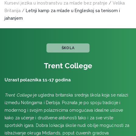
Kursevi jezika u inostranstvu za mlade bez pratnje
/
Velika
Anglo-Continental Junior
Britanija
/
Letnji kamp za mlade u Engleskoj sa tenisom i
Cavendish School of English
jahanjem
BRAJTON
EDINBURG
St. Andrews College Language Schools
ŠKOLA
EFFINGHAM
Trent College
FALMUT
Uzrast polaznika 11-17 godina
FOLKSTOUN
Earlscliffe Easter
Trent College
je ugledna britanska srednja škola koja se nalazi
Earlscliffe Summer
između Notingama i Derbija. Poznata je po spoju tradicije i
GREJVSEND
modernog i svojim polaznicima omogućava idealne uslove
kako za učenje i društvene aktivnosti tako i za sve vrste
HASLEMERE
sportskih igara. Dobra lokacija škole nudi obilje mogućnosti za
istraživanje okruga Midlands, poput čuvenih gradova
HASTINGS