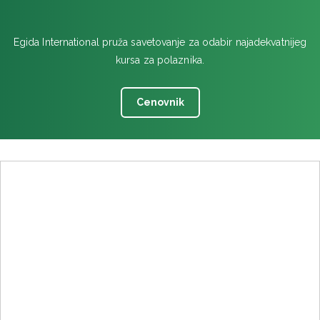
Egida International pruža savetovanje za odabir najadekvatnijeg
kursa za polaznika.
Cenovnik
Samiad, Trent College
Derby Rd, Long Eaton, Nottingham
NG10 4AD, Уједињено Краљевство