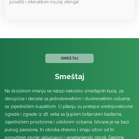
posetiti i interaktivni muzej vikinga!
SMEŠTAJ
Smeštaj
Na školskom imanju se nalazi nekoliko smeštajnih kuća, za
devojčice i dečake sa jednokrevetnim i dvokrevetnim sobama
sa zajedničkim kupatilom. U pitanju su prelepe srednjovekovne
zgrade i zgrade iz 18. veka sa ljupkim britanskim baštama,
zajedničkim prostorima i udobnim sobama. Ishrana je na bazi
punog pansiona, tri obroka dnevno i imaju izbor od tri
ponuđene opcije uključujući i vegetarijanski obrok. Danima