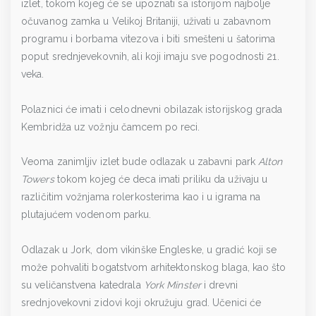
izlet, tokom kojeg će se upoznati sa istorijom najbolje
očuvanog zamka u Velikoj Britaniji, uživati u zabavnom
programu i borbama vitezova i biti smešteni u šatorima
poput srednjevekovnih, ali koji imaju sve pogodnosti 21.
veka.
Polaznici će imati i celodnevni obilazak istorijskog grada
Kembridža uz vožnju čamcem po reci.
Veoma zanimljiv izlet bude odlazak u zabavni park
Alton
Towers
tokom kojeg će deca imati priliku da uživaju u
različitim vožnjama rolerkosterima kao i u igrama na
plutajućem vodenom parku.
Odlazak u Jork, dom vikinške Engleske, u gradić koji se
može pohvaliti bogatstvom arhitektonskog blaga, kao što
su veličanstvena katedrala
York Minster
i drevni
srednjovekovni zidovi koji okružuju grad. Učenici će