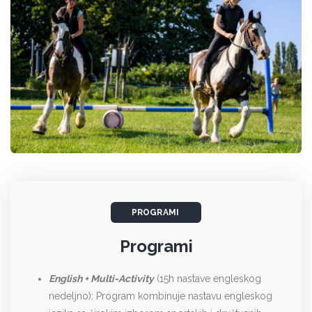
OUKAM
Michael Owen's Red Stars Football School
PORTSMUT
RAMSGEJT
RIBBLE VALLEY
RICKMANSWORTH
TAUNTON
TORKI
PROGRAMI
TRURO
Programi
UPPER DICKER
English + Multi-Activity
(15h nastave engleskog
UPPER DICKER, BEDE'S Senior School, Dicker
nedeljno): Program kombinuje nastavu engleskog
VELIKA BRITANIJA