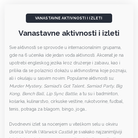
VANASTAVNE AKTIVNOSTI I IZLETI
Vanastavne aktivnosti i izleti
Sve aktivnosti se sprovode u internacionalnim grupama,
gde na 6 učenika ide jedan vođa aktivnosti. Akcenat je na
upotrebi engleskog jezika kroz druženje i zabavu, kao i
prilika da se polaznici dokažu u aktivnostima koje poznaju,
ali i okušaju u sasvim novim. Popularne aktivnosti su:
Murder Mystery, Samiad’s Got Talent, Samiad Party, Big
Kong, Bench Ball, Lip Sync Battle
, a tu su i badminton,
košarka, kulinarstvo, cirkuske veštine, rukotvorine, fudbal,
tenis, potraga za blagom, bingo, joga…
Dvodnevni izlet sa noćenjem u viteškom selu u okviru
dvorca Vorvik (
Warwick Castle
) je svakako najzanimljiviji