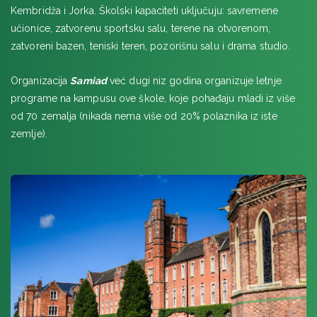
Kembridža i Jorka. Školski kapaciteti uključuju: savremene
Buskswood Summer School
učionice, zatvorenu sportsku salu, terene na otvorenom,
HIGH WYCOMBE
zatvoreni bazen, teniski teren, pozorišnu salu i drama studio.
Wycombe Abbey
Organizacija
Samiad
već dugi niz godina organizuje letnje
ILI
programe na kampusu ove škole, koje pohađaju mladi iz više
JORK
od 70 zemalja (nikada nema više od 20% polaznika iz iste
zemlje).
York Global Summer Schools
KEMBRIDŽ
CSVPA letnji kampovi mode, dizajna, umetnosti i glume
Select English, Magdalena College
CATS Cambridge-STEM and English Summer School
Select English
Oxford Royale
Studio Cambridge - Program Sir Christopher i Sir
Michael