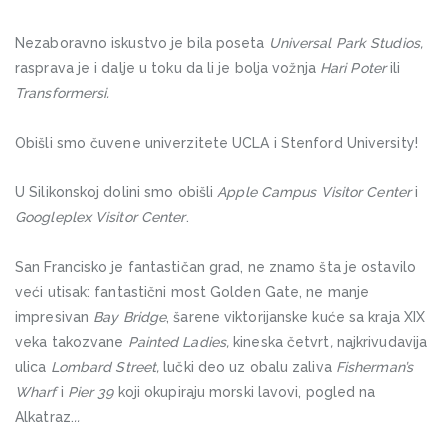
Nezaboravno iskustvo je bila poseta
Universal Park Studios,
rasprava je i dalje u toku da li je bolja vožnja
Hari Poter
ili
Transformersi.
Obišli smo čuvene univerzitete UCLA i Stenford University!
U Silikonskoj dolini smo obišli
Apple Campus Visitor Center
i
Googleplex Visitor Center
.
San Francisko je fantastičan grad, ne znamo šta je ostavilo
veći utisak: fantastični most Golden Gate, ne manje
impresivan
Bay Bridge
, šarene viktorijanske kuće sa kraja XIX
veka takozvane
Painted Ladies,
kineska četvrt
,
najkrivudavija
ulica
Lombard Street,
lučki deo uz obalu zaliva
Fisherman’s
Wharf
i
Pier 39
koji okupiraju morski lavovi, pogled na
Alkatraz.
..