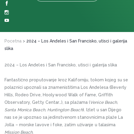
Pocetna
>
2024 – Los Anđeles i San Francisko, utisci i galerija
slika
2024 – Los Anđeles i San Francisko, utisci i galerija slika
Fantastično proputovanje kroz Kaliforniju, tokom kojeg su se
polaznici upoznali sa znamenistitima Los Anđelesa (Beverly
Hills, Rodeo Drive, Hoolywood Walk of Fame, Griffith
Observatory, Getty Centar…), sa plažama (
Venice Beach,
Santa Monica Beach, Huntington Beach
). Izlet u san Dijego
nas se je upoznao sa jedinstvenom stanovnicima plaže La
Jolla – morske lavove i foke, zatim uživanje u talasima
Mission Beach
.