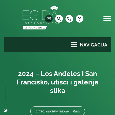
Skip
to
content
NAVIGACIJA
2024 – Los Anđeles i San
Francisko, utisci i galerija
slika
Utisci kursevi jezika- mladi