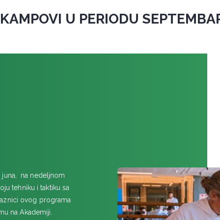
 KAMPOVI U PERIODU SEPTEMBAR
o juna, na nedeljnom
ju tehniku i taktiku sa
laznici ovog programa
amu na Akademiji.