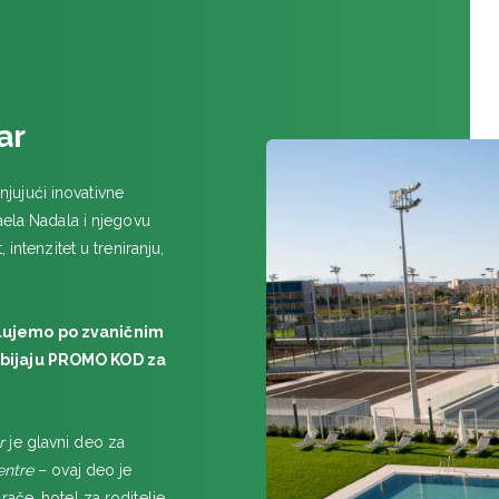
ar
jujući inovativne
aela Nadala i njegovu
intenzitet u treniranju,
slujemo po zvaničnim
dobijaju PROMO KOD za
r
je glavni deo za
entre
– ovaj deo je
ače, hotel za roditelje