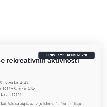
TENIS KAMP - REKREATIVNI
e rekreativnih aktivnosti
 5. novembar 2023.)
 2023 – 6. januar 2024.)
14. april 2023.)
ji žele da poprave svoju tehniku, fizičku kondiciju i