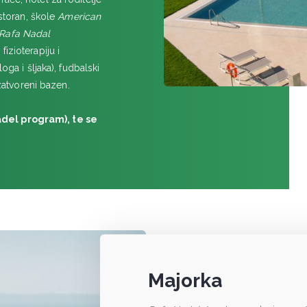
estoran, škole
American
Rafa Nadal
izioterapiju i
oga i šljaka), fudbalski
 zatvoreni bazen.
adel program), te se
Majorka