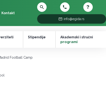
Kontakt
info@egida.rs
erziteti
Stipendije
Akademski i stručni
–
programi
Madrid Football Camp
ool