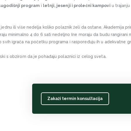
lugodišnji program
i
letnji, jesenji i prolećni kampovi
u trajanju 
jednu ili više nedelja koliko polaznik želi da ostane, Akademija pri
eniraju minimalno 4 do 6 sati nedeljno (ne moraju da budu rangirani 
vo svih igrača na početku programa i raspoređuju ih u adekvatne g
eski s obzirom da je pohađaju polaznici iz celog sveta.
Zakaži termin konsultacija