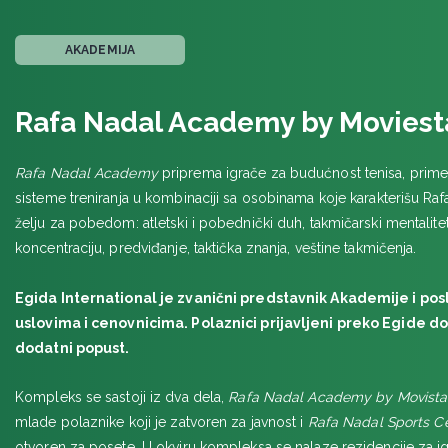
AKADEMIJA
Rafa Nadal Academy by Moviest
Rafa Nadal Academy
priprema igrače za budućnost tenisa, primen
sisteme treniranja u kombinaciji sa osobinama koje karakterišu Raf
želju za pobedom: atletski i pobednički duh, takmičarski mentalitet, 
koncentraciju, predviđanje, taktička znanja, veštine takmičenja.
Egida International je zvanični predstavnik Akademije i po
uslovima i cenovnicima. Polaznici prijavljeni preko Egide 
dodatni popust.
Kompleks se sastoji iz dva dela,
Rafa Nadal Academy by Movista
mlade polaznike koji je zatvoren za javnost i
Rafa Nadal Sports C
otvoren za posete. U okviru kompleksa se nalaze rezidencije za igr