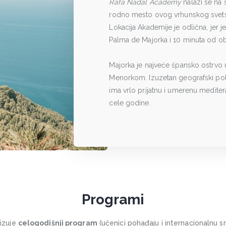
Rafa Nadal Academy
nalazi se na 
rodno mesto ovog vrhunskog svetsko
Lokacija Akademije je odlična, je
Palma de Majorka i 10 minuta od oba
Majorka je najveće špansko ostrvo 
Menorkom. Izuzetan geografski polo
ima vrlo prijatnu i umerenu mediter
cele godine.
Programi
izuje
celogodišnji program
(učenici pohađaju i internacionalnu s