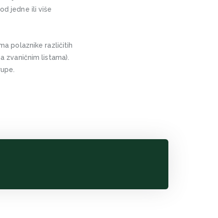
od jedne ili više
ma polaznike različitih
na zvaničnim listama).
rupe.