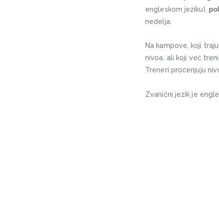
engleskom jeziku),
po
nedelja.
Na kampove, koji traju 
nivoa, ali koji već tr
Treneri procenjuju ni
Zvanični jezik je engl