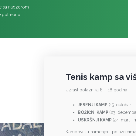
de sa nadzorom
je potrebno
Tenis kamp sa viš
Uzrast polaznika 8 – 18 godina
JESENJI KAMP
(15. oktobar –
BOŽIĆNI KAMP
(23. decembar
USKRŠNJI KAMP
(24. mart – 
Kampovi su namenjeni polaznicima ko