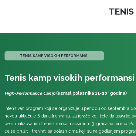
TENIS
TENIS KAMP VISOKIH PERFORMANSI
Tenis kamp visokih performansi
High-Performance Camp
(uzrast polaznika 11-20* godina)
Intenzivan program koji se organizuje u periodu od septembra d
novou uključuje 6 dana treniranja, za igrače koji žele da usavrše svo
personalizovanim treninzima sa maksimum 3 igrača na terenu. Po
će se družiti i trenirati sa polaznicima koji su na godišnjem progr