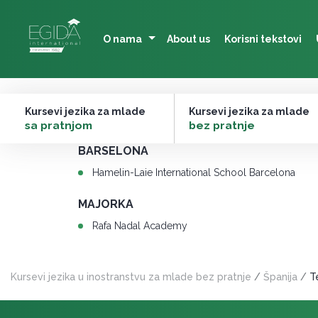
Skip
to
O nama
About us
Korisni tekstovi
content
Ostali sportski kampovi
Kursevi jezika za mlade
Kursevi jezika za mlade
–
sa pratnjom
–
bez pratnje
BARSELONA
Hamelin-Laie International School Barcelona
MAJORKA
Rafa Nadal Academy
Kursevi jezika u inostranstvu za mlade bez pratnje
/
Španija
/
T