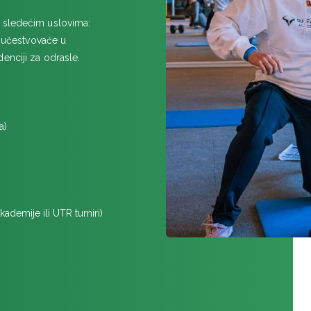
d sledećim uslovima:
i učestvovaće u
enciji za odrasle.
a)
demije ili UTR turniri)