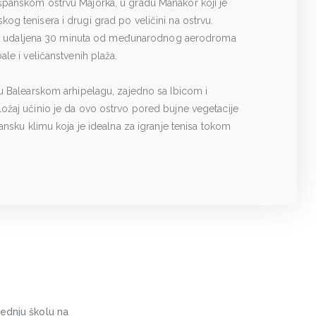
španskom ostrvu Majorka, u gradu Manakor koji je
g tenisera i drugi grad po veličini na ostrvu.
r je udaljena 30 minuta od međunarodnog aerodroma
le i veličanstvenih plaža.
u Balearskom arhipelagu, zajedno sa Ibicom i
žaj učinio je da ovo ostrvo pored bujne vegetacije
ansku klimu koja je idealna za igranje tenisa tokom
rednju školu na