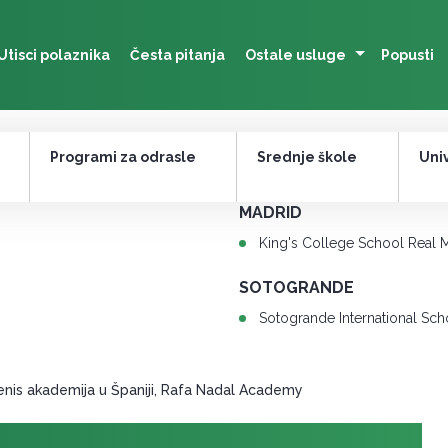
Utisci polaznika
Česta pitanja
Ostale usluge
Popusti
Programi za odrasle
Srednje škole
Univ
MADRID
King's College School Real 
SOTOGRANDE
Sotogrande International Sch
enis akademija u Španiji, Rafa Nadal Academy