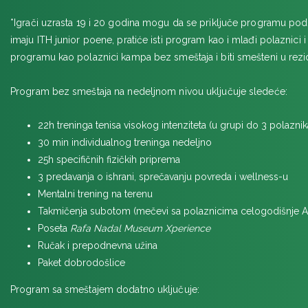
*Igrači uzrasta 19 i 20 godina mogu da se priključe programu po
imaju ITH junior poene, pratiće isti program kao i mlađi polaznici 
programu kao polaznici kampa bez smeštaja i biti smešteni u rezid
Program bez smeštaja na nedeljnom nivou uključuje sledeće:
22h treninga tenisa visokog intenziteta (u grupi do 3 polaznik
30 min individualnog treninga nedeljno
25h specifičnih fizičkih priprema
3 predavanja o ishrani, sprečavanju povreda i wellness-u
Mentalni trening na terenu
Takmičenja subotom (mečevi sa polaznicima celogodišnje Aka
Poseta
Rafa Nadal Museum Xperience
Ručak i prepodnevna užina
Paket dobrodošlice
Program sa smeštajem dodatno uključuje: