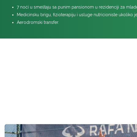
7 noći u smeštaju sa punim pansionom u rezidenciji za mla
Medicinsku brigu, fizioterapiju i usluge nutricioniste ukoliko 
Aerodromski transfer.