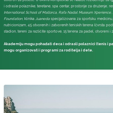
i odrasle polaznike, teretane, spa centar, prostorije za druženje, r
International School of Mallorca
,
Rafa Nadal Museum Xperience
,
Foundation
, klinika
Juaneda
specijalizovana za sportsku medicinu, f
nutricionizam, 45 otvorenih i zatvorenih teniskih terena (čvrsta podl
stadion, tereni za različite sportove, 15 terena za padel, otvoreni i
Akademiju mogu pohađati deca i odrasli polaznici (tenis i p
mogu organizovati i programi za roditelja i dete.