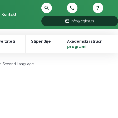
Kontakt
info@egida.rs
erziteti
Stipendije
Akademski i stručni
–
programi
 a Second Language
amp