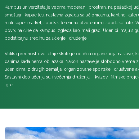
Kampus univerziteta je veoma moderan i prostran, na pešačkoj uda
smeštajni kapaciteti, nastavna zgrada sa učionicama, kantine, kafei 
mali super market, sportski tereni na otvorenom i sportske hale. Ve
površina čine da kampus izgleda kao mali grad. Učenici imaju sig
podsticajnu sredinu za učenje i druženje.
Velika prednost ove letnje škole je odlična organizacija nastave,
danima kada nema obilazaka. Nakon nastave je slobodno vreme z
učenicima iz drugih zemalja, organizovane sportske i društvene a
Sastavni deo učenja su i večernja druženja – kvizovi, filmske projek
igre.