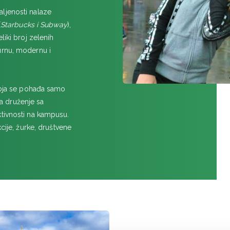
ljenosti nalaze
(
Starbucks i Subway
),
liki broj zelenih
urnu, modernu i
 koja se pohađa samo
a druženje sa
ktivnosti na kampusu.
cije, žurke, društvene