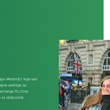
UJEDINJENI ARAPSKI EMIR
DUBAI i ABU DABI, januar 20
ce
dge
(Aksbridž), koje važi
jive sadržaje za
anizacija
PLUS
na
a sa obilascima