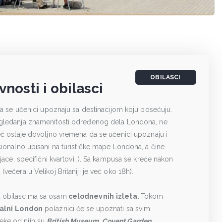
OBILASCI
nosti i obilasci
 da se učenici upoznaju sa destinacijom koju posećuju.
zgledanja znamenitosti određenog dela Londona, ne
već ostaje dovoljno vremena da se učenici upoznaju i
cionalno upisani na turističke mape Londona, a čine
ijace, specifični kvartovi…). Sa kampusa se kreće nakon
večera u Velikoj Britaniji je već oko 18h).
u obilascima sa osam
celodnevnih
izleta.
Tokom
alni
London
polaznici će se upoznati sa svim
eke od njih su
British Museum, Covent Garden,