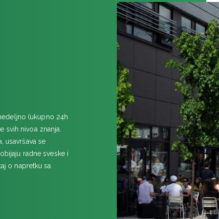
nedeljno (ukupno 24h
 svih nivoa znanja.
a, usavršava se
obijaju radne sveske i
taj o napretku sa