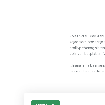
Polaznici su smešteni
zajedničke prostorije
protivpožarnog sistem
pokriven besplatnim W
Ishrana je na bazi pun
na celodnevne izlete u