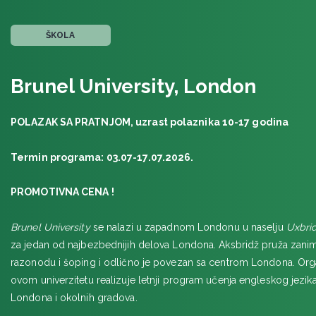
ŠVAJCARSKA
BRAUNVALD, Frilingue ski i snoubord, januar 2026
ŠKOLA
ŠVAJCARSKA multijezički kamp
VELIKA BRITANIJA
Brunel University, London
LONDON, Plus, Brentwood School
UPPER DICKER, BEDE'S Senior School, Dicker
POLAZAK SA PRATNJOM, uzrast polaznika 10-17 godina
LONDON & EDINBURG letnja škola engleskog u dve prestoni
BRAJTON, SEC University of Sussex
Termin programa: 03.07-17.07.2026.
LONDON Zimski kurs engleskog jezika
LONDON, Plus, Epsom College
PROMOTIVNA CENA !
LONDON, Plus, Brunel University
OKSFORDŠIR, Samiad The Oratory School
Brunel University
se nalazi u zapadnom Londonu u naselju
Uxbri
LONDON, Embassy Summer South Bank
za jedan od najbezbednijih delova Londona. Aksbridž pruža zaniml
LONDON, Embassy Summer UCL, Stratford
razonodu i šoping i odlično je povezan sa centrom Londona. Org
ovom univerzitetu realizuje letnji program učenja engleskog jezik
ASHFORD, Grosvenor Hall jezički i avanturistički kamp
Londona i okolnih gradova.