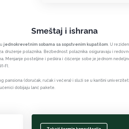
Smeštaj i ishrana
 u
jednokrevetnim sobama sa sopstvenim kupatilom
. U reziden
 za druženje polaznika. Bezbednost polaznika osiguravaju i redovn
a. Menjanje posteljine i peškira i čišćenje sobe je jednom nedelj
I-FI.
og pansiona (doručak, ručak i večera) i služi se u kantini univerzit
čenici dobijaju lanč pakete.