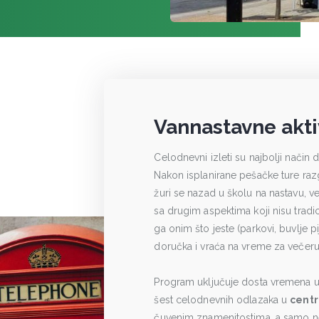
Vannastavne aktiv
Celodnevni izleti su najbolji način
Nakon isplanirane pešačke ture ra
žuri se nazad u školu na nastavu, 
sa drugim aspektima koji nisu tradi
ga onim što jeste (parkovi, buvlje p
doručka i vraća na vreme za večeru (
Program uključuje dosta vremena 
šest celodnevnih odlazaka u
centr
čuvenim znamenitostima, a samo n