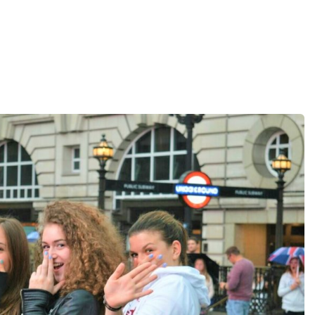
ATI
26