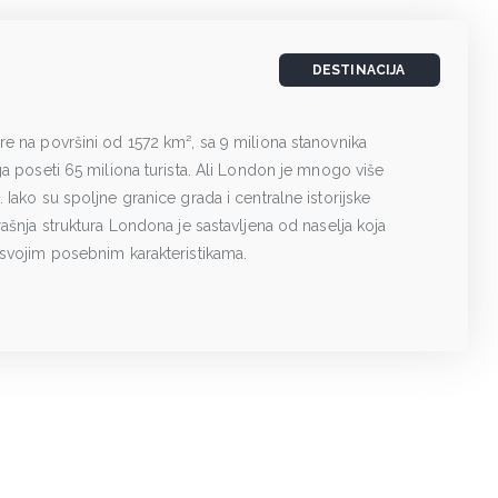
DESTINACIJA
e na površini od 1572 km², sa 9 miliona stanovnika
ga poseti 65 miliona turista. Ali London je mnogo više
Iako su spoljne granice grada i centralne istorijske
rašnja struktura Londona je sastavljena od naselja koja
 svojim posebnim karakteristikama.