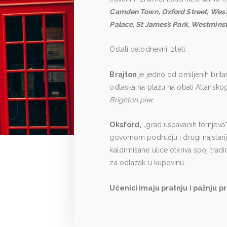
Camden Town, Oxford Street
,
West
Palace, St James’s Park, Westmins
Ostali celodnevni izleti:
Brajton
je jedno od omiljenih britan
odlaska na plažu na obali Atlansko
Brighton pier
.
Oksford,
„grad uspavanih tornjeva“,
govornom području i drugi najstariji
kaldrmisane ulice otkriva spoj tradic
za odlazak u kupovinu.
Učenici imaju pratnju i pažnju