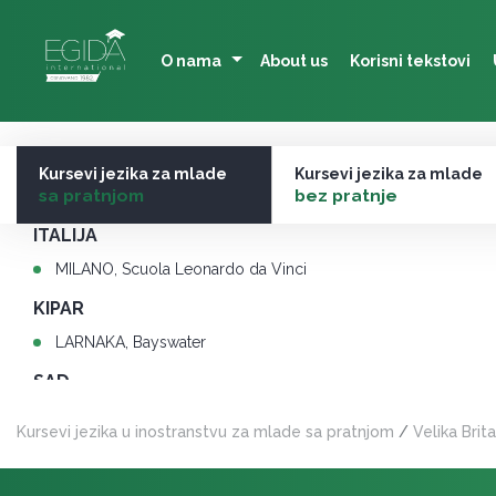
Skip
to
O nama
About us
Korisni tekstovi
content
Ostali polasci sa pratnjom
Kursevi jezika za mlade
Kursevi jezika za mlade
–
sa pratnjom
–
bez pratnje
ITALIJA
MILANO, Scuola Leonardo da Vinci
KIPAR
LARNAKA, Bayswater
SAD
MAJAMI & ORLANDO, Florida International University
Kursevi jezika u inostranstvu za mlade sa pratnjom
/
Velika Brita
NJUJORK & VAŠINGTON, MLA, Ramapo College
LOS ANĐELES & LAS VEGAS, Plus, California State University