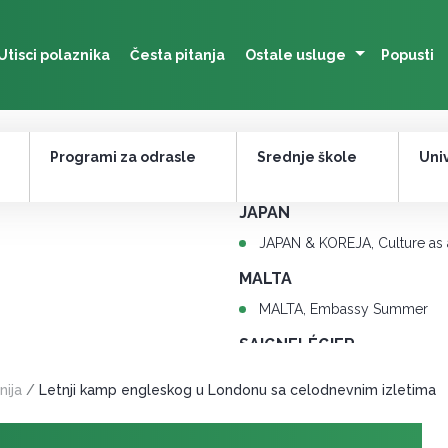
Utisci polaznika
Česta pitanja
Ostale usluge
Popusti
Programi za odrasle
Srednje škole
Univ
JAPAN
JAPAN & KOREJA, Culture as
MALTA
MALTA, Embassy Summer
SAIGNELÉGIER
ŠVAJCARSKA multijezički k
nija
/
Letnji kamp engleskog u Londonu sa celodnevnim izletima