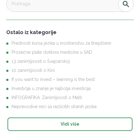
Ostalo iz kategorije
Prednosti kursa jezika u inostranstvu za tinejdžere
Prosečne plate doktora medicine u SAD
13 zanimljivosti o Švajcarskoj
10 zanimljivosti o Kini
If you want to invest – learning is the best
Investicija u znanje je najbolja investicija
INFOGRAFIKA: Zanimljivosti o Malti
Neprevodive reči sa različitih stranih jezika
Vidi više