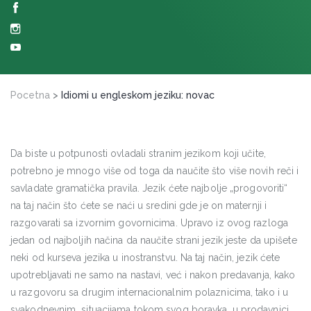
Pocetna
>
Idiomi u engleskom jeziku: novac
Da biste u potpunosti ovladali stranim jezikom koji učite,
potrebno je mnogo više od toga da naučite što više novih reči i
savladate gramatička pravila. Jezik ćete najbolje „progovoriti“
na taj način što ćete se naći u sredini gde je on maternji i
razgovarati sa izvornim govornicima. Upravo iz ovog razloga
jedan od najboljih načina da naučite strani jezik jeste da upišete
neki od kurseva jezika u inostranstvu. Na taj način, jezik ćete
upotrebljavati ne samo na nastavi, već i nakon predavanja, kako
u razgovoru sa drugim internacionalnim polaznicima, tako i u
svakodnevnim situacijama tokom svog boravka, u prodavnici,