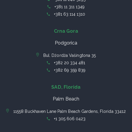
+381 11 311 1349
+381 63 114 1310
Crna Gora
Podgorica
Bul. Džordža Vašingtona 35
+382 20 334 481
+382 69 359 839
SAD, Florida
Palm Beach
11558 Buckhaven Lane Palm Beach Gardens, Florida 33412
+1 305 606 0423