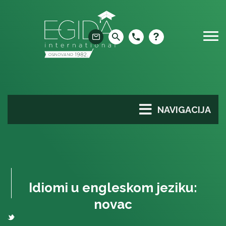
Skip
to
content
NAVIGACIJA
Idiomi u engleskom jeziku:
novac