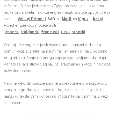
kafićima… Strane jezike preko Egide možete učiti u školama
jezika širom sveta. Tako za engleski jezik postoje opcije učenja
jezika u
Velikoj Britaniji
,
SAD
, na
Malti
, na
Kipru
, u
Irskoj
.
Pored engleskog, možete učiti
i
španski
,
italijanski
,
francuski
,
ruski
,
arapski
…
Oni koji uče engleski jezik često budu zbunjeni kada se u
komunikaciji susretnu sa idiomima, jer neretko imaju potpuno
drugačije značenje od onoga koje pretpostavljamo da imaju.
Koriste se radi slikovitijeg načina izražavanja i nikada ih ne treba
bukvalno prevoditi.
Naučite kako da koristite idiome u svakodnevnom razgovoru i
izbegnite greške koje prave oni koji uče neki strani jezik. U
nastavku teksta Vam donosimo infografiku sa idiomima u vezi
sa novcem.