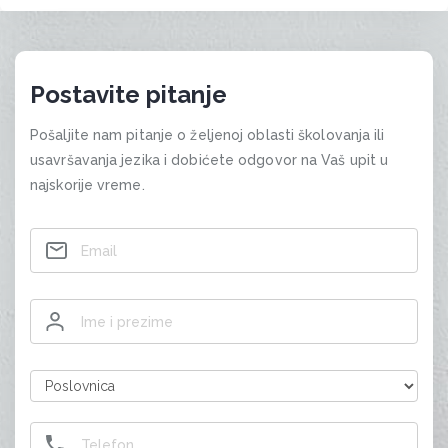
Postavite pitanje
Pošaljite nam pitanje o željenoj oblasti školovanja ili
usavršavanja jezika i dobićete odgovor na Vaš upit u
najskorije vreme.
Contact