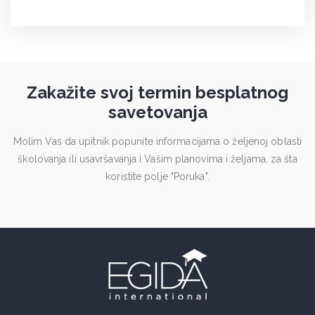
Zakažite svoj termin besplatnog
savetovanja
Molim Vas da upitnik popunite informacijama o željenoj oblasti
školovanja ili usavršavanja i Vašim planovima i željama, za šta
koristite polje "Poruka".