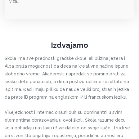
viza…
Izdvajamo
Škola ima sve prednosti gradske škole, ali blizina jezera i
Alpa pruža mogućnost da deca na kreativne načine ispune
slobodno vreme. Akademski napredak se pomno prati za
svako dete ponaosob, a deca postižu odlične rezultate na
ispitima. Đaci imaju priliku da nauče veliki broj stranih jezika i
da prate IB program na engleskom i/ili francuskom jeziku.
Višejezičnost i internacionalni duh su dominantni u svim
elementima obrazovanja u ovoj školi. Škola razume decu
koja pohađaju nastavu i žive daleko od svoje kuće i trudi se
da stvori što prijatniju i opušteniju, porodičnu atmosferu.