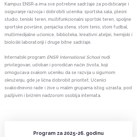
Kampus ENSR‑a ima sve potrebne sadržaje za podsticanje i
osiguranje razvoja i dobrobiti učenika: sportska sala, plesni
studio, teniski teren, multifunkcionalni sportski teren, spoljne
sportske površine, penjačka stena, stoni tenis, stoni fudbal,
multimedijalne učionice, biblioteka, kreativni ateljei, hemijski i
biološki laboratoriji i druge bitne sadržaje.
Internatski program
ENSR International School
nudi
privilegovan, udoban i porodičan način života, koji
omogućava svakom učeniku da se razvija u sigurnom
okruženju, gde je lična dobrobit prioritet. Učenici
svakodnevno rade i žive u malim grupama istog uzrasta, pod
pažljivim i brižnim nadzorom osoblja internata.
Program za 2025-26. godinu