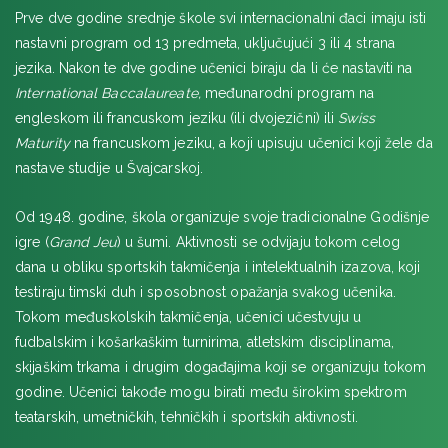
Prve dve godine srednje škole svi internacionalni đaci imaju isti
Brillantmont International School
nastavni program od 13 predmeta, uključujući 3 ili 4 strana
LUCERN
jezika. Nakon te dve godine učenici biraju da li će nastaviti na
International Baccalaureate,
međunarodni program na
MONTAGNOLA
engleskom ili francuskom jeziku (ili dvojezični) ili
Swiss
Tasis – The American School in Switzerland
Maturity
na francuskom jeziku, a koji upisuju učenici koji žele da
MONTRE
nastave studije u Švajcarskoj.
St. George's International School
Od 1948. godine, škola organizuje svoje tradicionalne Godišnje
ROLLE
igre (
Grand Jeu
) u šumi. Aktivnosti se odvijaju tokom celog
dana u obliku sportskih takmičenja i intelektualnih izazova, koji
SENT GALEN
testiraju timski duh i sposobnost opažanja svakog učenika.
Institut auf dem Rosenberg
Tokom međuskolskih takmičenja, učenici učestvuju u
VERBIJE
fudbalskim i košarkaškim turnirima, atletskim disciplinama,
skijaškim trkama i drugim događajima koji se organizuju tokom
VILLARS-SUR-OLLON
godine. Učenici takođe mogu birati među širokim spektrom
Collège Alpin Beau Soleil
teatarskih, umetničkih, tehničkih i sportskih aktivnosti.
ŽENEVA