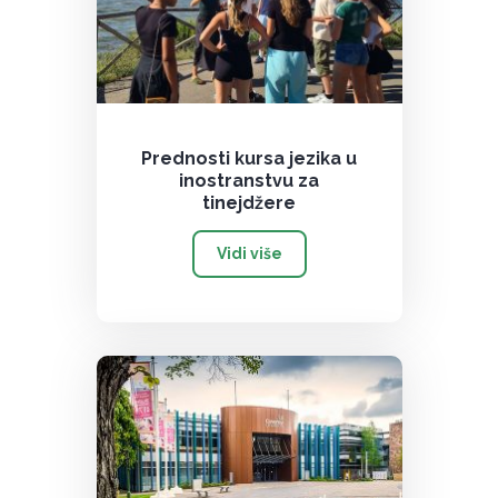
Prednosti kursa jezika u
inostranstvu za
tinejdžere
Vidi više