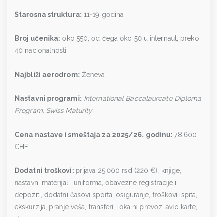
Starosna struktura:
11-19 godina
Broj učenika:
oko 550, od čega oko 50 u internaut, preko
40 nacionalnosti
Najbliži aerodrom:
Ženeva
Nastavni programi:
International Baccalaureate Diploma
Program, Swiss Maturity
Cena nastave i smeštaja za 2025/26. godinu:
78.600
CHF
Dodatni troškovi:
prijava 25.000 rsd (220 €), knjige,
nastavni materijal i uniforma, obavezne registracije i
depoziti, dodatni časovi sporta, osiguranje, troškovi ispita,
ekskurzija, pranje veša, transferi, lokalni prevoz, avio karte,