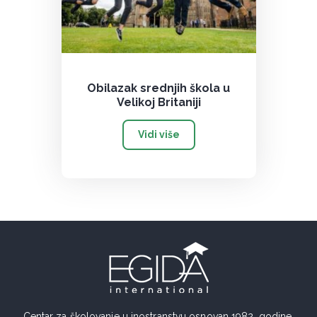
Obilazak srednjih škola u
Velikoj Britaniji
Vidi više
Centar za školovanje u inostranstvu osnovan 1982. godine.