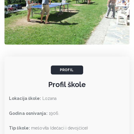
PROFIL
Profil škole
Lokacija škole:
Lozana
Godina osnivanja:
1906.
Tip škole:
mešovita (dečaci i devojčice)