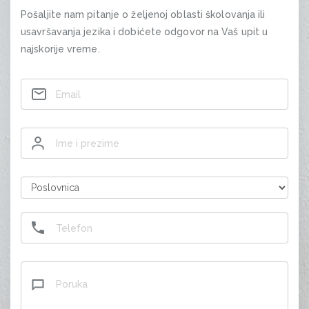
Pošaljite nam pitanje o željenoj oblasti školovanja ili
usavršavanja jezika i dobićete odgovor na Vaš upit u
najskorije vreme.
Contact