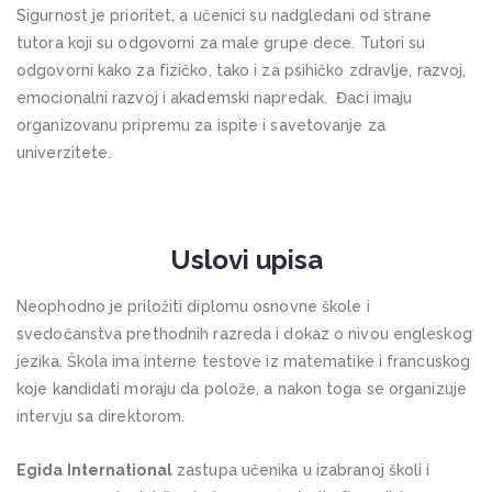
Sigurnost je prioritet, a učenici su nadgledani od strane
tutora koji su odgovorni za male grupe dece. Tutori su
odgovorni kako za fizičko, tako i za psihičko zdravlje, razvoj,
emocionalni razvoj i akademski napredak. Đaci imaju
organizovanu pripremu za ispite i savetovanje za
univerzitete.
Uslovi upisa
Neophodno je priložiti diplomu osnovne škole i
svedočanstva prethodnih razreda i dokaz o nivou engleskog
jezika. Škola ima interne testove iz matematike i francuskog
koje kandidati moraju da polože, a nakon toga se organizuje
intervju sa direktorom.
Egida International
zastupa učenika u izabranoj školi i