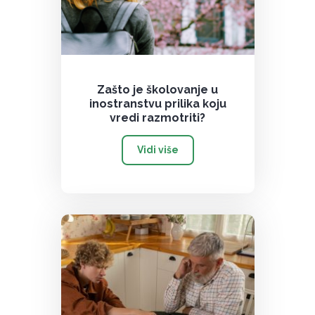
Zašto je školovanje u
inostranstvu prilika koju
vredi razmotriti?
Vidi više