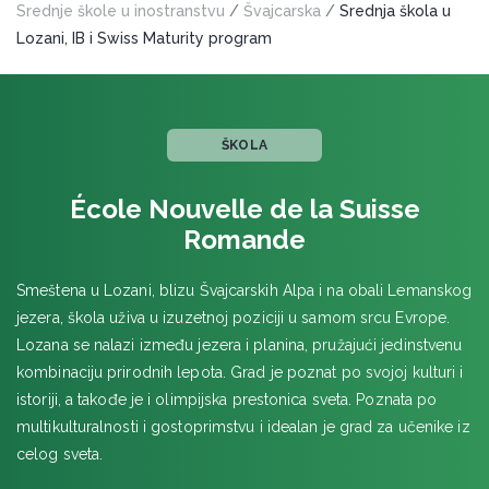
Srednje škole u inostranstvu
/
Švajcarska
/
Srednja škola u
CIRIH
Lozani, IB i Swiss Maturity program
CRANS MONTANA
CUG
Institut Montana
ŠKOLA
ENGELBERG
École Nouvelle de la Suisse
GSTAAD
Romande
HASLIBERG
Smeštena u Lozani, blizu Švajcarskih Alpa i na obali Lemanskog
Ecole d’Humanité
jezera, škola uživa u izuzetnoj poziciji u samom srcu Evrope.
LE BOUVERET
Lozana se nalazi između jezera i planina, pružajući jedinstvenu
kombinaciju prirodnih lepota. Grad je poznat po svojoj kulturi i
LEZEN
istoriji, a takođe je i olimpijska prestonica sveta. Poznata po
Leysin American School
multikulturalnosti i gostoprimstvu i idealan je grad za učenike iz
LOZANA
celog sveta.
École Nouvelle de la Suisse Romande