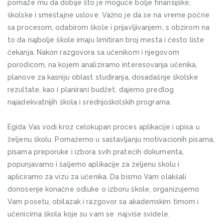
pomaže mu da dobije što je moguće bolje finansijske,
školske i smeštajne uslove. Važno je da se na vreme počne
sa procesom, odabirom škole i prijavljivanjem, s obzirom na
to da najbolje škole imaju limitiran broj mesta i često liste
čekanja. Nakon razgovora sa učenikom i njegovom
porodicom, na kojem analiziramo interesovanja učenika,
planove za kasniju oblast studiranja, dosadašnje školske
rezultate, kao i planirani budžet, dajemo predlog
najadekvatnijih škola i srednjoškolskih programa.
Egida Vas vodi kroz celokupan proces aplikacije i upisa u
željenu školu. Pomažemo u sastavljanju motivacionih pisama,
pisama preporuke i izbora svih pratećih dokumenta,
popunjavamo i šaljemo aplikacije za željenu školu i
apliciramo za vizu za učenika. Da bismo Vam olakšali
donošenje konačne odluke o izboru škole, organizujemo
Vam posetu, obilazak i razgovor sa akademskim timom i
učenicima škola koje su vam se najviše svidele.