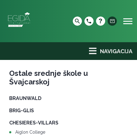
Skip
to
content
NAVIGACIJA
Ostale srednje škole u
Švajcarskoj
BRAUNWALD
BRIG-GLIS
CHESIERES-VILLARS
Aiglon College