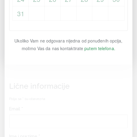
31
Ukoliko Vam ne odgovara nijedna od ponuđenih opcija,
molimo Vas da nas kontaktirate
putem telefona.
Lične informacije
Polja sa * su obavezna
Email *
Ime i prezime *