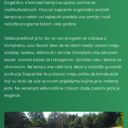
LONDON, Plus, Brentwood School
bogatstvo, a koncept kampova upravo počiva na
UPPER DICKER, BEDE'S Senior School, Dicker
multikulturalnosti.
Filolo
je švajcarski organizator jezičkih
LONDON & EDINBURG letnja škola engleskog u dve
kampova u nekim od najlepših predela ove zemlje i nudi
prestonice
različite programe tokom cele godine.
BRAJTON, SEC University of Sussex
LONDON Zimski kurs engleskog jezika
Velika prednost je to što se ceo program se održava u
LONDON, Plus, Epsom College
kompleksu
Jura Resort
, tako da na istom mestu učenici imaju
LONDON, Plus, Brunel University
smeštaj, nastavu, aktivnosti i obroke. Kompleks ima zatvoreni
OKSFORDŠIR, Samiad The Oratory School
bazen, ovoreni bazen sa toboganom, sportsku salu i terene na
LONDON, Embassy Summer South Bank
otvorenom. Na kampu ima velik broj dece iz različitih govornih
LONDON, Embassy Summer UCL, Stratford
područja Švajcarske, te polaznici imaju priliku da koriste jezik
ASHFORD, Grosvenor Hall jezički i avanturistički kamp
koji su došli da uče sa novim prijateljima kojima je to maternji
jezik. Na večernjim aktivnostima i tokom izleta zvanični jezik je
engleski.