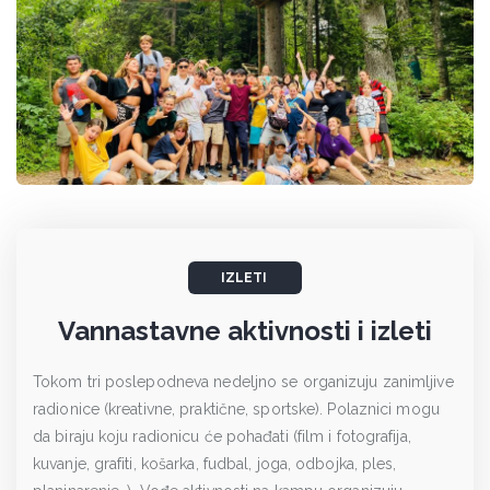
IZLETI
Vannastavne aktivnosti i izleti
Tokom tri poslepodneva nedeljno se organizuju zanimljive
radionice (kreativne, praktične, sportske). Polaznici mogu
da biraju koju radionicu će pohađati (film i fotografija,
kuvanje, grafiti, košarka, fudbal, joga, odbojka, ples,