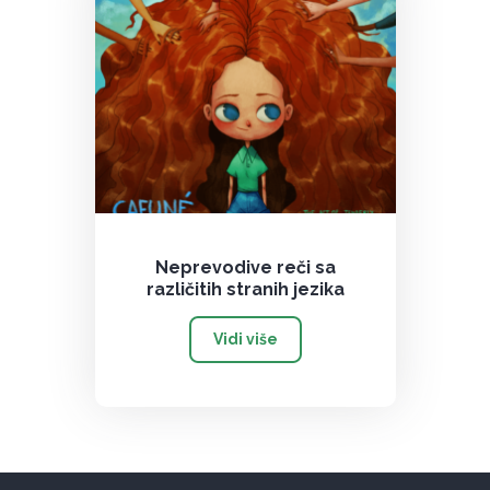
Neprevodive reči sa
različitih stranih jezika
Vidi više