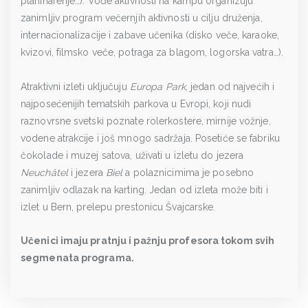
planinarenje…). Vođe aktivnosti na kampu organizuju
zanimljiv program večernjih aktivnosti u cilju druženja,
internacionalizacije i zabave učenika (disko veče, karaoke,
kvizovi, filmsko veče, potraga za blagom, logorska vatra…).
Atraktivni izleti uključuju
Europa Park
, jedan od najvećih i
najposećenijih tematskih parkova u Evropi, koji nudi
raznovrsne svetski poznate rolerkostere, mirnije vožnje,
vodene atrakcije i još mnogo sadržaja. Posetiće se fabriku
čokolade i muzej satova, uživati u izletu do jezera
Neuchâtel
i jezera
Biel
a polaznicimima je posebno
zanimljiv odlazak na karting. Jedan od izleta može biti i
izlet u Bern, prelepu prestonicu Švajcarske.
Učenici imaju pratnju i pažnju profesora tokom svih
segmenata programa.