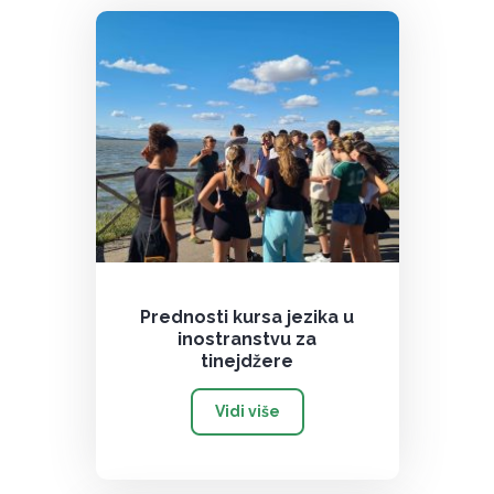
Prednosti kursa jezika u
inostranstvu za
tinejdžere
Vidi više