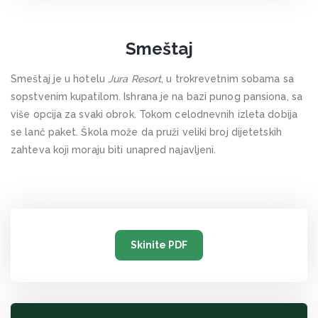
Smeštaj
Smeštaj je u hotelu
Jura Resort
, u trokrevetnim sobama sa
sopstvenim kupatilom. Ishrana je na bazi punog pansiona, sa
više opcija za svaki obrok. Tokom celodnevnih izleta dobija
se lanč paket. Škola može da pruži veliki broj dijetetskih
zahteva koji moraju biti unapred najavljeni.
Skinite PDF