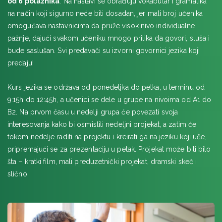
od 6 polaznika
. Na nastavi se obrađuju vokabular i gramatika
na način koji sigurno neće biti dosadan, jer mali broj učenika
omogućava nastavnicima da pruže visok nivo individualne
pažnje, dajući svakom učeniku mnogo prilika da govori, sluša i
bude saslušan. Svi predavači su izvorni govornici jezika koji
predaju!
Kurs jezika se održava od ponedeljka do petka, u terminu od
9:15h do 12:45h, a učenici se dele u grupe na nivoima od A1 do
B2. Na prvom času u nedelji grupa će povezati svoja
interesovanja kako bi osmislili nedeljni projekat, a zatim će
tokom nedelje raditi na projektu i kreirati ga na jeziku koji uče,
pripremajući se za prezentaciju u petak. Projekat može biti bilo
šta – kratki film, mali preduzetnički projekat, dramski skeč i
slično.