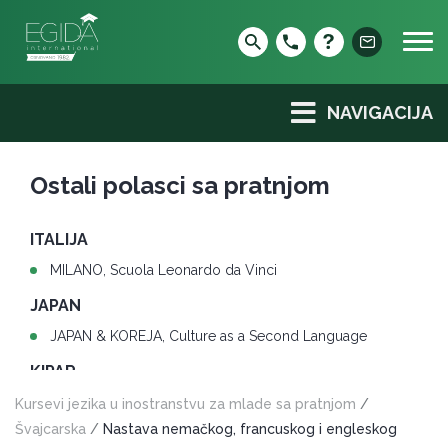
Skip
to
content
NAVIGACIJA
Ostali polasci sa pratnjom
ITALIJA
MILANO, Scuola Leonardo da Vinci
JAPAN
JAPAN & KOREJA, Culture as a Second Language
KIPAR
LARNAKA, Bayswater
Kursevi jezika u inostranstvu za mlade sa pratnjom
/
Švajcarska
/
Nastava nemačkog, francuskog i engleskog
MALTA