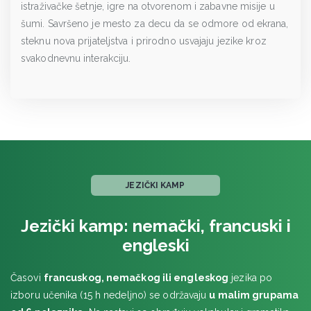
istraživačke šetnje, igre na otvorenom i zabavne misije u
šumi. Savršeno je mesto za decu da se odmore od ekrana,
steknu nova prijateljstva i prirodno usvajaju jezike kroz
svakodnevnu interakciju.
JEZIČKI KAMP
Jezički kamp: nemački, francuski i
engleski
Časovi
francuskog, nemačkog ili engleskog
jezika po
izboru učenika (15 h nedeljno) se održavaju
u malim grupama