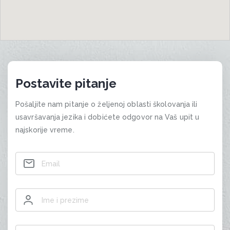
Postavite pitanje
Pošaljite nam pitanje o željenoj oblasti školovanja ili
usavršavanja jezika i dobićete odgovor na Vaš upit u
najskorije vreme.
Contact