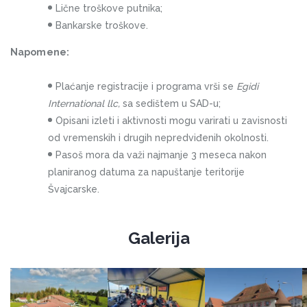
Lične troškove putnika;
Bankarske troškove.
Napomene:
Plaćanje registracije i programa vrši se
Egidi
International llc,
sa sedištem u SAD-u;
Opisani izleti i aktivnosti mogu varirati u zavisnosti
od vremenskih i drugih nepredviđenih okolnosti.
Pasoš mora da važi najmanje 3 meseca nakon
planiranog datuma za napuštanje teritorije
Švajcarske.
Galerija