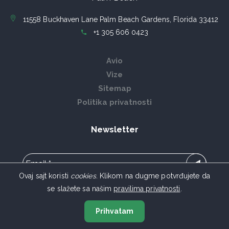
11558 Buckhaven Lane Palm Beach Gardens, Florida 33412
+1 305 606 0423
Avio
Vize
Sitemap
Politika privatnosti
Newsletter
Ovaj sajt koristi
cookies
. Klikom na dugme potvrđujete da
se slažete sa našim
pravilima privatnosti
.
Potvrđujem saglasnost sa
Politikom
privatnosti
Prihvatam