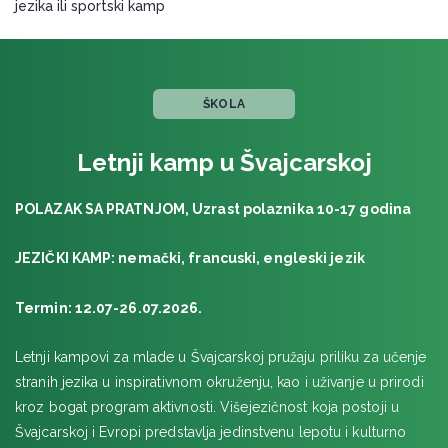
jezika ili sportski kamp
MALTA, Embassy Summer
SAD
MAJAMI & ORLANDO, Florida International University
ŠKOLA
NJUJORK & VAŠINGTON, MLA, Ramapo College
LOS ANĐELES & LAS VEGAS, Plus, California State
Letnji kamp u Švajcarskoj
University
SAIGNELÉGIER
POLAZAK SA PRATNJOM,
Uzrast polaznika 10-17 godina
ŠVAJCARSKA multijezički kamp
JEZIČKI KAMP: nemački, francuski, engleski jezik
ŠVAJCARSKA
BRAUNVALD, Frilingue ski i snoubord, januar 2026
Termin: 12.07-26.07.2026.
ŠVAJCARSKA multijezički kamp
UJEDINJENI ARAPSKI EMIRATI
Letnji kampovi za mlade u Švajcarskoj pružaju priliku za učenje
stranih jezika u inspirativnom okruženju, kao i uživanje u prirodi
DUBAI i ABU DABI, januar 2026
kroz bogat program aktivnosti. Višejezičnost koja postoji u
VELIKA BRITANIJA
Švajcarskoj i Evropi predstavlja jedinstvenu lepotu i kulturno