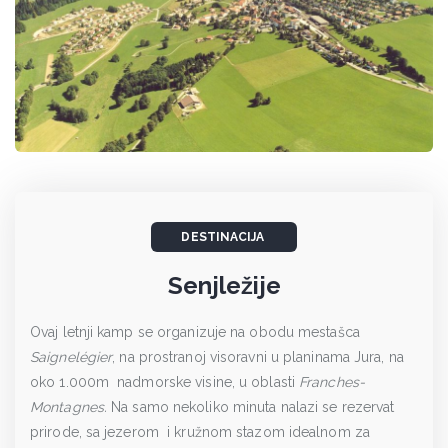
DESTINACIJA
Senjležije
Ovaj letnji kamp se organizuje na obodu mestašca
Saignelégier
, na prostranoj visoravni u planinama Jura, na
oko 1.000m nadmorske visine, u oblasti
Franches-
Montagnes.
Na samo nekoliko minuta nalazi se rezervat
prirode, sa jezerom i kružnom stazom idealnom za