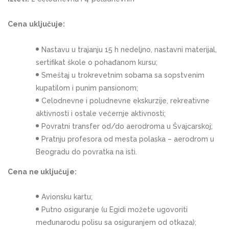
Cena uključuje:
Nastavu u trajanju 15 h nedeljno, nastavni materijal,
sertifikat škole o pohađanom kursu;
Smeštaj u trokrevetnim sobama sa sopstvenim
kupatilom i punim pansionom;
Celodnevne i poludnevne ekskurzije, rekreativne
aktivnosti i ostale večernje aktivnosti;
Povratni transfer od/do aerodroma u Švajcarskoj;
Pratnju profesora od mesta polaska – aerodrom u
Beogradu do povratka na isti.
Cena ne uključuje:
Avionsku kartu;
Putno osiguranje (u Egidi možete ugovoriti
međunarodu polisu sa osiguranjem od otkaza);