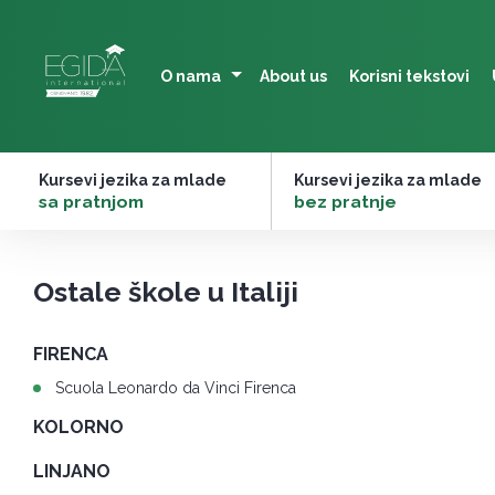
Skip
to
content
O nama
About us
Korisni tekstovi
Kursevi jezika za mlade
Kursevi jezika za mlade
–
sa pratnjom
–
bez pratnje
Ostale škole u Italiji
FIRENCA
Scuola Leonardo da Vinci Firenca
KOLORNO
LINJANO