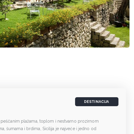
DESTINACIJA
 i peščanim plažama, toplom i nestvarno prozirnom
, šumama i brdima, Sicilija je najveće i jedno od