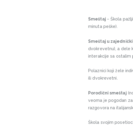
Smeštaj
– Škola pažlj
minuta peške).
Smeštaj u zajedničk
dvokrevetnu), a dele k
interаkcije sа ostalim
Polaznici koji žele in
ili dvokrevetni.
Porodični smeštaj
(no
veoma je pogodan zа 
razgovora na itаlijаns
Škola svojim posetio