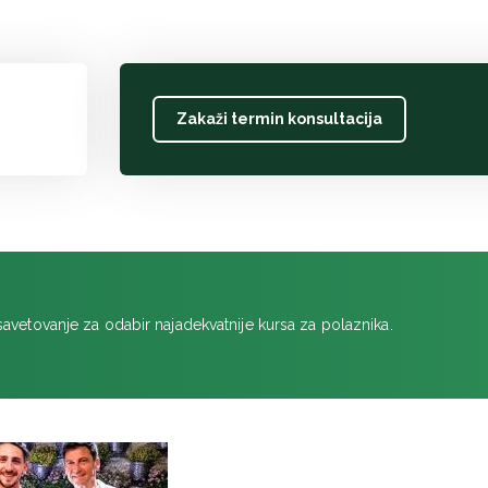
Zakaži termin konsultacija
savetovanje za odabir najadekvatnije kursa za polaznika.