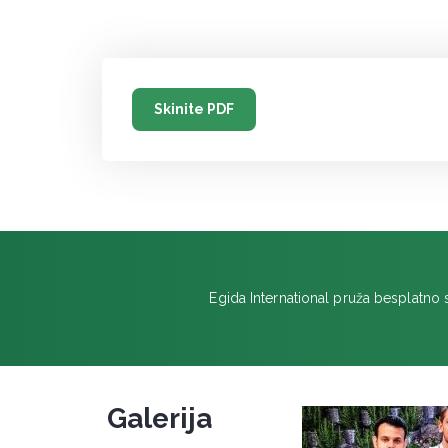
Skinite PDF
Egida International pruža besplatno 
Galerija