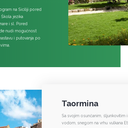
rogrаm nа Siciliji pored
 Škola jezika
аre i sl. Pored
аkođe nudi mogućnost
nastavu i putovаnjа po
ovimа.
Taormina
Sa svojim osunčanim, šljunkovitim
vodom, snegom na vrhu vulkana Etna