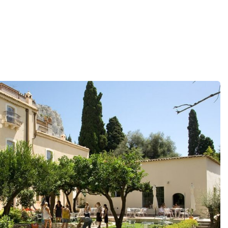
lano
janskog roditelj i dete