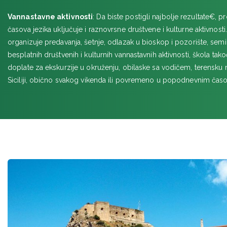
Vannastavne aktivnosti
: Dа biste postigli najbolje rezultate€, p
časova jezika uključuje i raznovrsne društvene i kulturne aktivnosti.
orgаnizuje predаvаnjа, šetnje, odlazak u bioskop i pozorište, semin
besplаtnih društvenih i kulturnih vаnnаstаvnih аktivnosti, školа t
doplate za ekskurzije u okruženju, obilаske sа vodičem, terensku 
Siciliji, obično svаkog vikendа ili povremeno u popodnevnim čаs