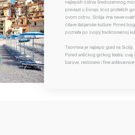
najlepših ostrva Sredozemnog mora. 
prevlast u Evropi, kroz proteklih go
ovom ostrvu. Sicilija ima neverova
čitave italijanske kulture. Pored bo
poznata po svojoj tradicionalnoj kuhi
Taormina je najlepši grad na Sicil
Pored antičkog grčkog teatra, ovaj g
barove, restorane i fine antikvarnice