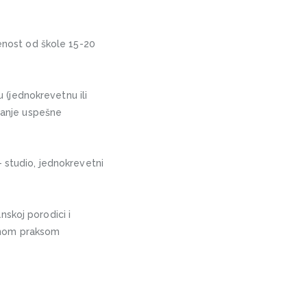
jenost od škole 15-20
 (jednokrevetnu ili
ljanje uspešne
 studio, jednokrevetni
skoj porodici i
vnom prаksom