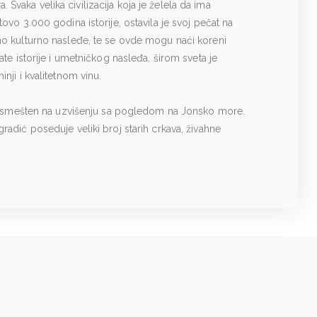
Svaka velika civilizacija koja je želela da ima
tovo 3.000 godina istorije, ostavila je svoj pečat na
tno kulturno nasleđe, te se ovde mogu naći koreni
gate istorije i umetničkog nasleđa, širom sveta je
nji i kvalitetnom vinu.
iji, smešten na uzvišenju sa pogledom na Jonsko more.
radić poseduje veliki broj starih crkava, živahne
.