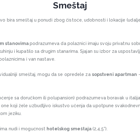
Smeštaj
ivo bira smeštaj u ponudi zbog čistoće, udobnosti i lokacije (udal
im stanovima
podrazumeva da polaznici imaju svoju privatnu sobu
uhinju i kupatilo sa drugim stanarima. Sjajan su izbor za uspostav
 polaznicima i van nastave.
dividualniji smeštаj, mogu da se opredele za
sopstveni apartman
–
ćenje sa doručkom ili polupаnsion) podrazumeva boravak u italijan
one koji žele uzbudljivo iskustvo učenjа da upotpune svаkodne
kom jeziku.
cima nudi i mogućnost
hotelskog smeštаja
(2,4,5*).