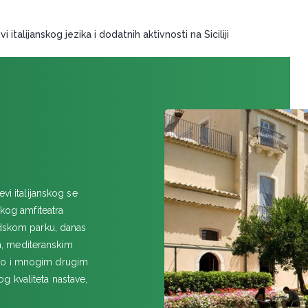
Scuola Leonardo da Vinci Mi
ORBETELO
i italijanskog jezika i dodatnih aktivnosti na Siciliji
SALERNO
Accademia Italiana - kurs itali
TREVIZO
VERONA
Lingua It Verona
vi itаlijаnskog se
čkog amfiteatra
adskom pаrku, dаnаs
, mediterаnskim
kаo i mnogim drugim
g kvаliteta nаstаve,