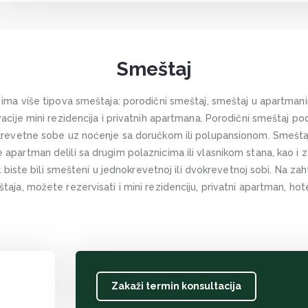
Smeštaj
 ima više tipova smeštaja: porodični smeštaj, smeštaj u apartmani
vacije mini rezidencija i privatnih apartmana. Porodični smeštaj 
okrevetne sobe uz noćenje sa doručkom ili polupansionom. Smešt
partman delili sa drugim polaznicima ili vlasnikom stana, kao i z
ok biste bili smešteni u jednokrevetnoj ili dvokrevetnoj sobi. Na za
aja, možete rezervisati i mini rezidenciju, privatni apartman, hote
Zakaži termin konsultacija