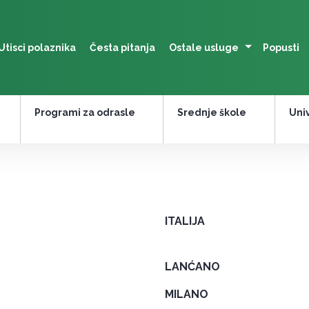
Utisci polaznika
Česta pitanja
Ostale usluge
Popusti
Programi za odrasle
Srednje škole
Univ
ITALIJA
LANĆANO
MILANO