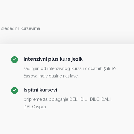
a sledećim kursevima:
Intenzivni plus kurs jezik
sačinjen od intenzivnog kursa i dodatnih 5 ili 10
časova individualne nastave;
Ispitni kursevi
pripreme za polaganje DELI, DILI, DILC, DALI,
DALC ispita