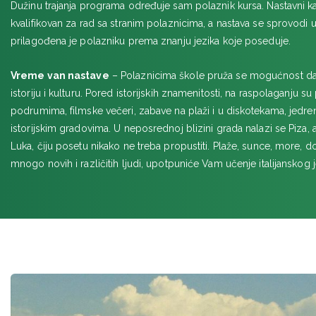
Dužinu trajanja programa određuje sam polaznik kursa. Nastavni 
kvalifikovan za rad sa stranim polaznicima, a nastava se sprovodi
prilagođena je polazniku prema znanju jezika koje poseduje.
Vreme van nastave
– Polaznicima škole pruža se mogućnost da 
istoriju i kulturu. Pored istorijskih znamenitosti, na raspolaganju s
podrumima, filmske večeri, zabave na plaži i u diskotekama, jedren
istorijskim gradovima. U neposrednoj blizini grada nalazi se Piza, a
Luka, čiju posetu nikako ne treba propustiti. Plaže, sunce, more, do
mnogo novih i različitih ljudi, upotpuniće Vam učenje italijanskog j