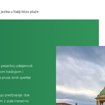
Scuola Leonardo da Vinci Mi
ORBETELO
jezika u Italiji blizu plaže
SALERNO
Accademia Italiana - kurs itali
TREVIZO
VERONA
Lingua It Verona
a pešačkoj udaljenosti
om tradicijom i
a pruža širok spektar
uju predznanje, dok
om 2 puta mesečno.