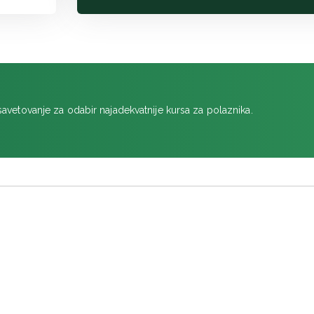
savetovanje za odabir najadekvatnije kursa za polaznika.