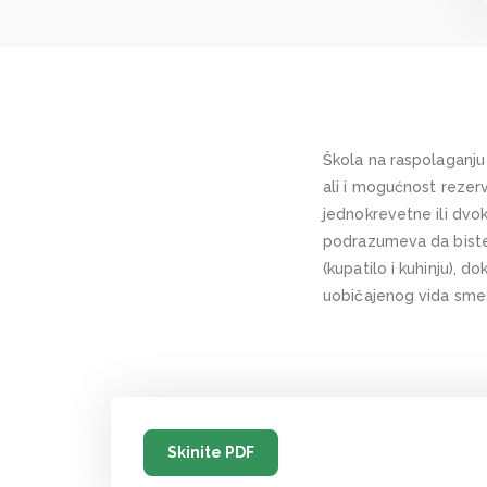
Škola na raspolaganju
ali i mogućnost rezer
jednokrevetne ili dv
podrazumeva da biste a
(kupatilo i kuhinju), d
uobičajenog vida smešt
Skinite PDF