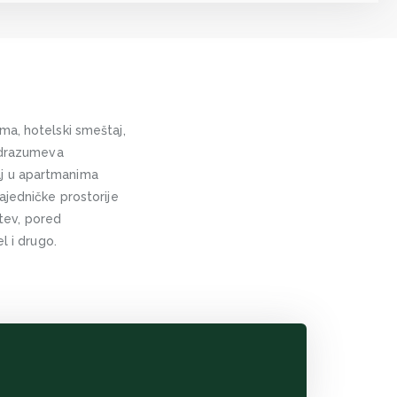
ma, hotelski smeštaj,
podrazumeva
aj u apartmanima
ajedničke prostorije
htev, pored
l i drugo.