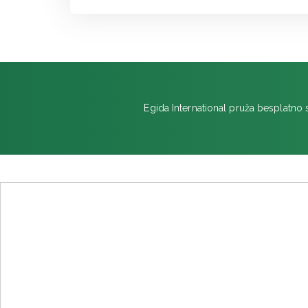
Egida International pruža besplatno 
Centro Giacomo Puccini
Via Amerigo Vespucci, 173, 55049
Viareggio, LU, Italy