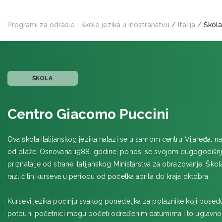
NETUNO
Programi za odrasle - škole jezika u inostranstvu
/
Italija
/
Škola 
RIM
Scuola Leonardo da Vinci Rim
TAORMINA
ŠKOLA
Babilonia
TRST
Centro Giacomo Puccini
Piccola Universita Italiana
VIJAREĐO
Ova škola italijanskog jezika nalazi se u samom centru Vijaređa, n
od plaže. Osnovana 1988. godine, ponosi se svojom dugogodišnj
Centro Giacomo Puccini
priznata je od strane italijanskog Ministarstva za obrazovanje. Škol
različitih kurseva u periodu od početka aprila do kraja oktobra.
Kursevi jezika počinju svakog ponedeljka za polaznike koji posed
potpuni početnici mogu početi određenim datumima i to uglavn