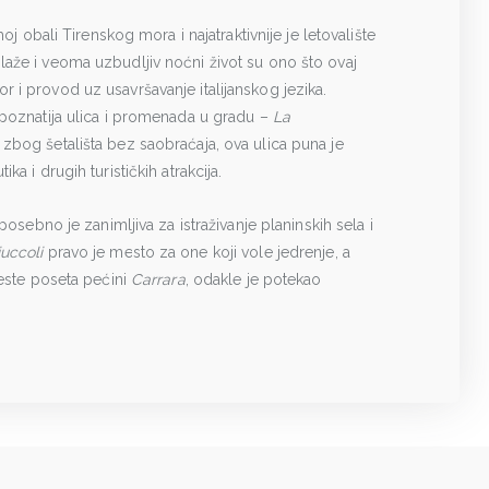
moj obali Tirenskog mora i najatraktivnije je letovalište
aže i veoma uzbudljiv noćni život su ono što ovaj
 i provod uz usavršavanje italijanskog jezika.
jpoznatija ulica i promenada u gradu –
La
zbog šetališta bez saobraćaja, ova ulica puna je
a i drugih turističkih atrakcija.
posebno je zanimljiva za istraživanje planinskih sela i
uccoli
pravo je mesto za one koji vole jedrenje, a
jeste poseta pećini
Carrara
, odakle je potekao
.