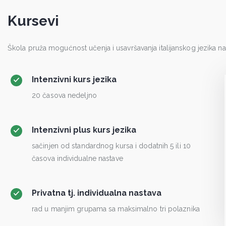
Kursevi
Škola pruža mogućnost učenja i usavršavanja italijanskog jezika n
Intenzivni kurs jezika
20 časova nedeljno
Intenzivni plus kurs jezika
sačinjen od standardnog kursa i dodatnih 5 ili 10
časova individualne nastave
Privatna tj. individualna nastava
rad u manjim grupama sa maksimalno tri polaznika