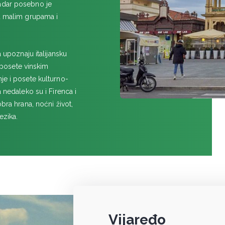
kadar posebno je
 u malim grupama i
upoznaju italijansku
u posete vinskim
je i posete kulturno-
 nedaleko su i Firenca i
bra hrana, noćni život,
ezika.
Vijaređo