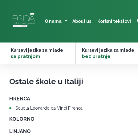
Skip
to
content
O nama
About us
Korisni tekstovi
Kursevi jezika za mlade
Kursevi jezika za mlade
–
sa pratnjom
–
bez pratnje
Ostale škole u Italiji
FIRENCA
Scuola Leonardo da Vinci Firenca
KOLORNO
LINJANO