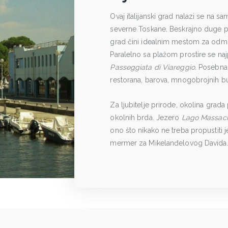
Ovaj italijanski grad nalazi se na sa
severne Toskane. Beskrajno duge pl
grad čini idealnim mestom za odmor
Paralelno sa plažom prostire se na
Passeggiata di Viareggio.
Posebna 
restorana, barova, mnogobrojnih butik
Za ljubitelje prirode, okolina grada 
okolnih brda. Jezero
Lago Massaci
ono što nikako ne treba propustiti 
mermer za Mikelanđelovog Davida