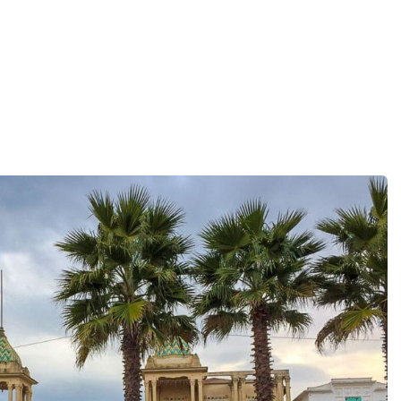
lano
janskog roditelj i dete