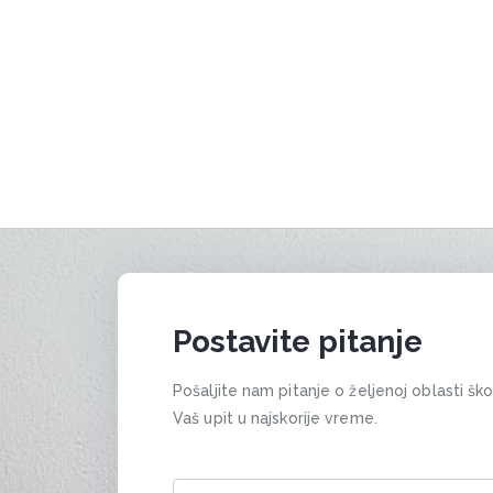
Postavite pitanje
Pošaljite nam pitanje o željenoj oblasti šk
Vaš upit u najskorije vreme.
Contact