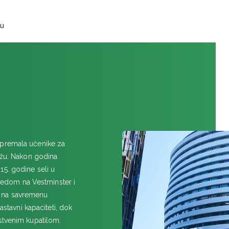
FALMUT
nu
GREJVSEND
Cobham Hall
HASTINGS
Buckswood School
ILI
King's Ely
ipremala učenike za
idžu. Nakon godina
KEMBRIDŽ
15. godine seli u
CATS Cambridge
edom na Vestminster i
KINGHAM
m na savremenu
Kingham Hill
astavni kapaciteti, dok
stvenim kupatilom.
KROJDON