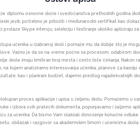
lože diplomu osnovne škole i svedočanstva prethodnih godina škol
ski jezik, potrebno je priložiti i međunarodni sertifikat kao dokaz
 prolaze Skype intervju, selekciju i testiranje ukoliko apliciraju za 
stupa učenika u izabranoj školi i pomaže mu da dobije što je moguć
slove. Važno je da se na vreme počne sa procesom, odabirom škole 
lje škole imaju limitiran broj mesta i često liste čekanja. Nakon
 na kojem analiziramo interesovanja učenika, planove za kasniju o
ultate, kao i planirani budžet, dajemo predlog najadekvatnijih ško
elokupan proces aplikacije i upisa u željenu školu. Pomažemo u sas
uke i izbora svih pratećih dokumenta, popunjavamo i šaljemo apli
 vizu za učenika. Da bismo Vam olakšali donošenje konačne odluke 
etu, obilazak i razgovor sa akademskim timom i učenicima škola