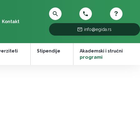
Kontakt
info@egida.rs
erziteti
Stipendije
Akademski i stručni
–
programi