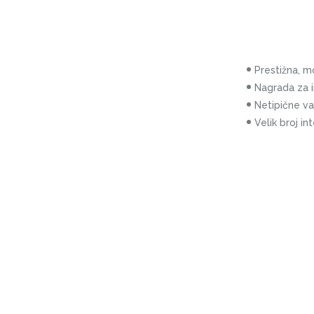
Prestižna, m
Nagrada za i
Netipične va
Velik broj in