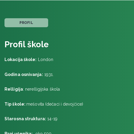
PORTSMUT
PROFIL
RIBBLE VALLEY
Stonyhurst College
Profil škole
TAUNTON
Queen's College
Lokacija škole:
London
TRURO
Truro School
Godina osnivanja:
1931.
VELIKA BRITANIJA
Relligija
: nerelligijska škola
Državne srednje škole u Velikoj Britaniji
VINDZOR
Tip škole:
mešovita (dečaci i devojčice)
Starosna struktura:
14-19
VORTING
Broj učenika:
oko 500