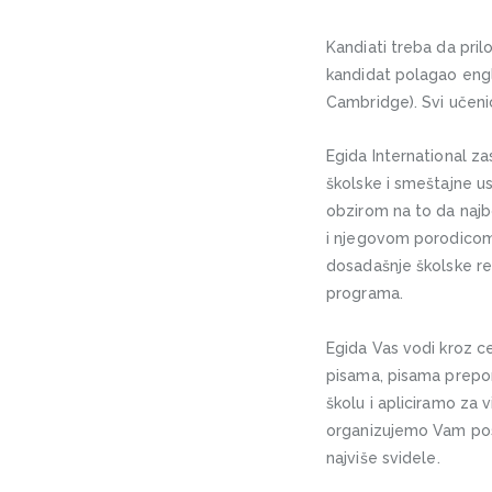
Kandiati treba da pri
kandidat polagao engle
Cambridge). Svi učenici
Egida International za
školske i smeštajne u
obzirom na to da najbo
i njegovom porodicom,
dosadašnje školske rez
programa.
Egida Vas vodi kroz c
pisama, pisama prepor
školu i apliciramo za
organizujemo Vam pos
najviše svidele.