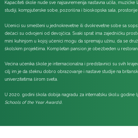
Kapaciteti škole nude sve najsavremenija nastavna učila, muzičke l
studiji, kompjuterske sobe, pozorišna i bioskopska sala, prostorij
LEJK DISTRIKT
Učenici su smešteni u jednokrevetne ili dvokrevetne sobe sa sops
LIVERPUL
dečaci su odvojeni od devojčica. Svaki sprat ima zajedničku pros
mini kuhinjom u kojoj učenici mogu da spremaju užinu, da se druž
školskim projektima. Kompletan pansion je obezbeđen u restoran
Većina učenika škole je internacionalna i predstavnici su svih krajev
cilj im je da steknu dobro obrazovanje i nastave studije na britanski
univerzitetima širom sveta.
MANČESTER
U 2020. godini škola dobija nagradu za internatsku školu godine 
Schools of the Year Awards
).
NOTINGEM
Bosworth Independent School
OSWESTRY
Oswestry School