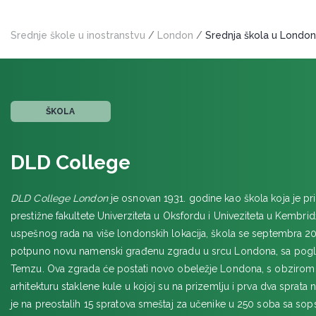
OIC Brighton
EFFINGHAM
Srednje škole u inostranstvu
/
London
/
Srednja škola u Londo
St. Teresa Effingham
FOLKSTOUN
Earlscliffe
ŠKOLA
HASLEMERE
The Royal School
DLD College
HIGH WYCOMBE
DLD College London
je osnovan 1931. godine kao škola koja je pr
prestižne fakultete Univerziteta u Oksfordu i Univeziteta u Kembr
JORK
uspešnog rada na više londonskih lokacija, škola se septembra 20
Queen Ethelburga’s College
potpuno novu namenski građenu zgradu u srcu Londona, sa pogl
KENTERBERI
Temzu. Ova zgrada će postati novo obeležje Londona, s obziro
The Worthgate School
arhitekturu staklene kule u kojoj su na prizemlju i prva dva sprata n
je na preostalih 15 spratova smeštaj za učenike u 250 soba sa sop
KOVENTRI