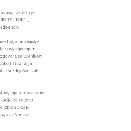
ovanja. Ukoliko je
 (IELTS, TOEFL,
stipendiju.
e bolje finansijske,
i prijavljivanjem, s
 razgovora sa učenikom
blast studiranja,
la i srednjoškolskih
tavljanju motivacionih
kacije za željenu
o izboru škole,
 koje su Vam se