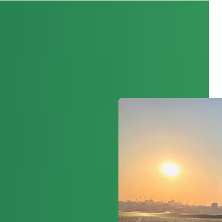
RAMSGEJT
St. Lawrence College
RICKMANSWORTH
RMS for Girls
TORKI
UPPER DICKER
VINDERMER
Windermere School
VORMINSTER
Warminster School