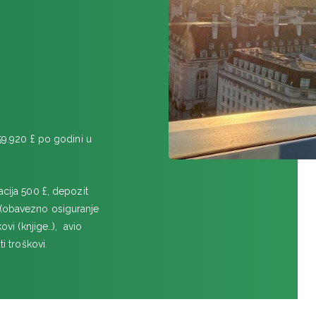
59.920 £ po godini u
acija 500 £, depozit
(obavezno osiguranje
ovi (knjige..), avio
i troškovi.