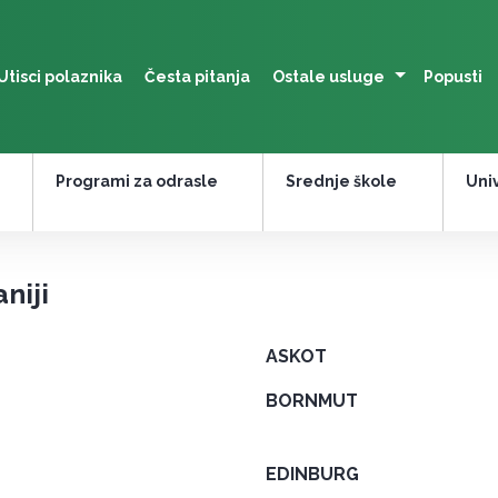
Utisci polaznika
Česta pitanja
Ostale usluge
Popusti
Programi za odrasle
Srednje škole
Univ
niji
ASKOT
BORNMUT
EDINBURG