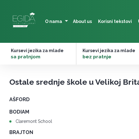
Skip
to
content
O nama
About us
Korisni tekstovi
Kursevi jezika za mlade
Kursevi jezika za mlade
–
sa pratnjom
–
bez pratnje
Ostale srednje škole u Velikoj Brita
AŠFORD
BODIAM
Claremont School
BRAJTON