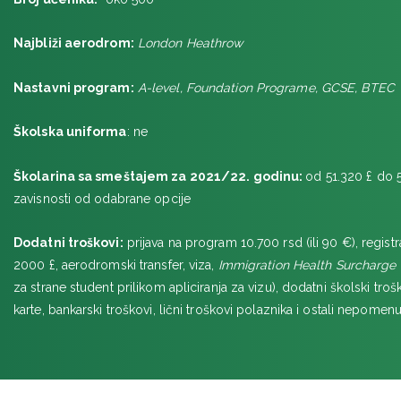
Najbliži aerodrom:
London Heathrow
Nastavni program:
A-level, Foundation Programe, GCSE, BTEC
Školska uniforma
: ne
Školarina sa smeštajem za 2021/22. godinu:
od 51.320 £ do 
zavisnosti od odabrane opcije
Dodatni troškovi:
prijava na program 10.700 rsd (ili 90 €), registr
2000 £, aerodromski transfer, viza,
Immigration Health Surcharge
za strane student prilikom apliciranja za vizu), dodatni školski trošk
karte, bankarski troškovi, lični troškovi polaznika i ostali nepomenut