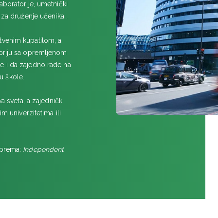
aboratorije, umetnički
Royal Russel School
e za druženje učenika…
LESTER
tvenim kupatilom, a
LONDON
toriju sa opremljenom
Reddam House
e i da zajedno rade na
DLD College
u škole.
Kensington Park School
TASIS The American School i
a sveta, a zajednički
m univerzitetima ili
RGS Surrey Hills
Guildhouse School
MICKLEHAM VILLAGE
(prema:
Independent
OKSFORD
D'Overbroeck's
OUKAM