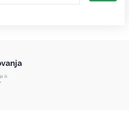
ovanja
 ili
".