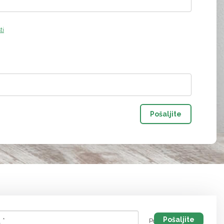
ti
Pošaljite
Politika privatnosti