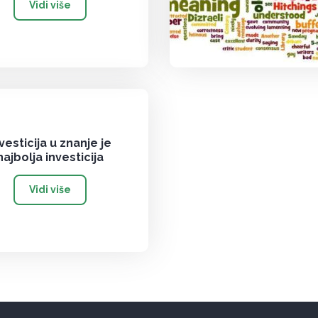
Vidi više
vesticija u znanje je
najbolja investicija
Vidi više