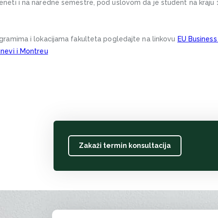
eneti i na naredne semestre, pod uslovom da je student na kraju 
ogramima i lokacijama fakulteta pogledajte na linkovu
EU Business
enevi i Montreu
Zakaži termin konsultacija