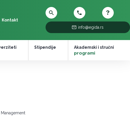
Kontakt
info@egida.rs
erziteti
Stipendije
Akademski i stručni
–
programi
ess Management