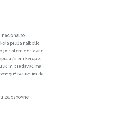
ernacionalno
škola pruža najbolje
a je sistem poslovne
ampusa širom Evrope.
tujućim predavačima i
a omogućavajući im da
iju za osnovne