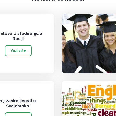
mitova o studiranju u
Rusiji
Vidi više
13 zanimljivosti o
Švajcarskoj