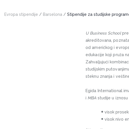
Foxcroft 
Stipendija
Evropa stipendije
/
Barselona
/
Stipendije za studijske progra
Stipendija 
Stipendije 
U Business School
pred
Stipendije 
akreditovana, poznata 
Stipendi
od američkog i evrops
Stipendija
edukacije koji pruža 
Zahvaljujući kombinaci
studijskim putovanjim
steknu znanja i vešti
Egida International i
i
MBA
studije u iznosu
visok prosek
visok nivo 