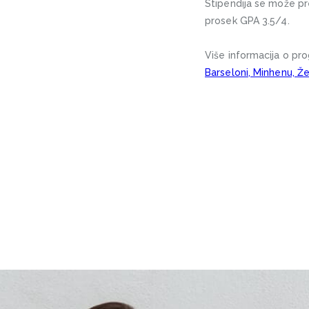
Stipendija se može pr
prosek GPA 3.5/4.
Više informacija o pr
Barseloni, Minhenu, Ž