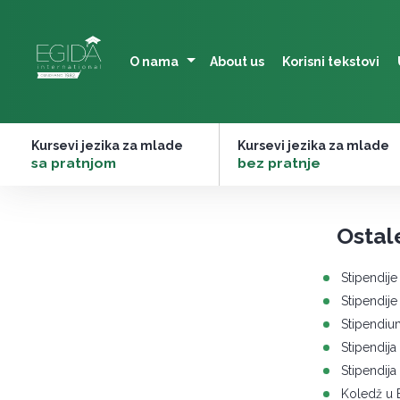
Skip
to
content
O nama
About us
Korisni tekstovi
Kursevi jezika za mlade
Kursevi jezika za mlade
–
sa pratnjom
–
bez pratnje
Ostale
Stipendije
Stipendije
Stipendiu
Stipendija
Stipendija
Koledž u 