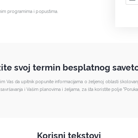
elnim programima i popustima.
ite svoj termin besplatnog savet
im Vas da upitnik popunite informacijama o željenoj oblasti školovanja
savršavanja i Vašim planovima i željama, za šta koristite polje "Poruka
Korisni tekstovi