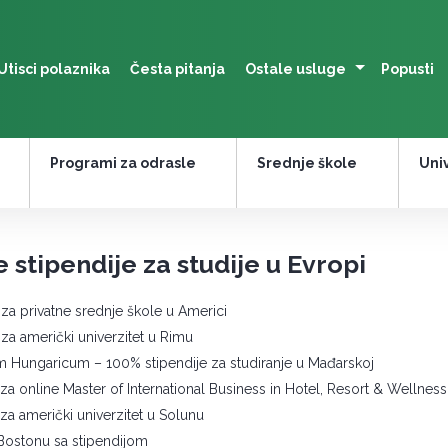
Utisci polaznika
Česta pitanja
Ostale usluge
Popusti
Programi za odrasle
Srednje škole
Univ
 stipendije za studije u Evropi
 za privatne srednje škole u Americi
 za američki univerzitet u Rimu
m Hungaricum – 100% stipendije za studiranje u Mađarskoj
 za online Master of International Business in Hotel, Resort & Welln
 za američki univerzitet u Solunu
Bostonu sa stipendijom