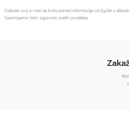
Ostavite svoj e-mail da biste primali informacije od Egide o aktu
Garantujemo Vam sigurnost unetih podataka.
Zakaž
Mol
u