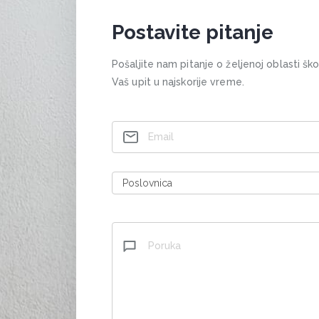
Postavite pitanje
Pošaljite nam pitanje o željenoj oblasti šk
Vaš upit u najskorije vreme.
Contact