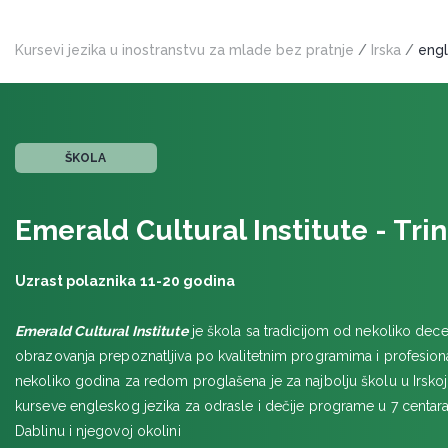
Kursevi jezika u inostranstvu za mlade bez pratnje
/
Irska
/
engl
ŠKOLA
Emerald Cultural Institute - Tri
Uzrast polaznika 11-20 godina
Emerald Cultural Institute
je škola sa tradicijom od nekoliko decen
obrazovanja prepoznatljiva po kvalitetnim programima i profesiona
nekoliko godina za redom proglašena je za najbolju školu u Irskoj
kurseve engleskog jezika za odrasle i dečije programe u 7 centara 
Dablinu i njegovoj okolini