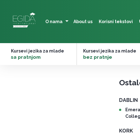
Skip
to
content
O nama
About us
Korisni tekstovi
Kursevi jezika za mlade
Kursevi jezika za mlade
–
sa pratnjom
–
bez pratnje
Ostal
DABLIN
Emeral
Colle
KORK