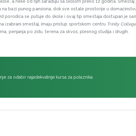
kole, a neke od njih sarađuju sa školom preko 12 godina. Smeštaj j
a bazi punog pansiona, dok sve ostale prostorije u domaćinstvu 
d porodica se putuje do škole i ovaj tip smeštaja dostupan je 
na izabrani smeštaj, imaju pristup sportskom centru
Trinity Colleg
a, penjanja po zidu, terena za skvoš, plesnog studija i drugih.
nje za odabir najadekvatnije kursa za polaznika.