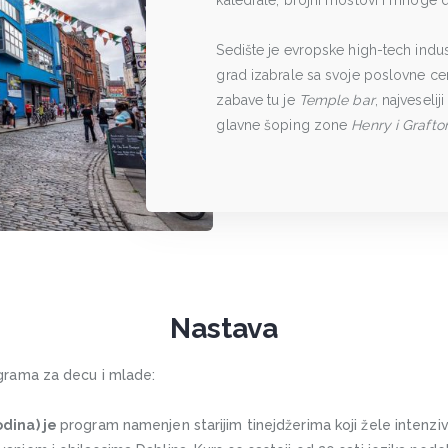
katedrale, brojni mostovi i mnoge d
Sedište je evropske high-tech indus
grad izabrale sa svoje poslovne c
zabave tu je
Temple bar
, najveseli
glavne šoping zone
Henry i Grafto
Nastava
ograma za decu i mlade:
dina) je
program namenjen starijim tinejdžerima koji žele intenzi