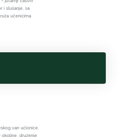
 jutarnji časovi
r i slušanje, sa
pruža učenicima
eskog van učionice.
 okoline, druženje