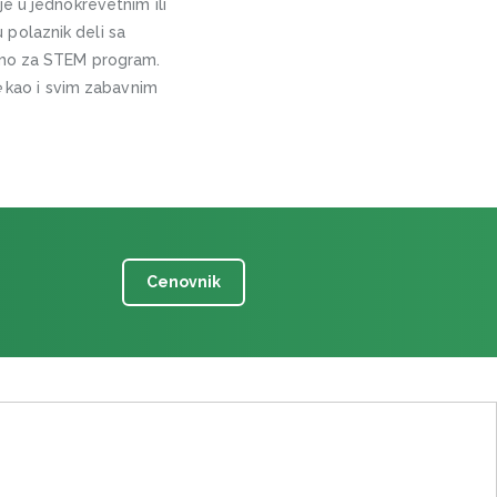
e u jednokrevetnim ili
polaznik deli sa
samo za STEM program.
e
kao i svim zabavnim
Cenovnik