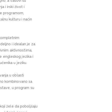
jno, a časovi su
i irski život i
ene programom,
lnu kulturu i način
 kompletnim
eljno i idealan je za
tivnim aktivnostima,
ve engleskog jezika i
čenika u jeziku.
anja u oblasti
ljno kombinovano sa
nastave, u program su
oji žele da poboljšaju