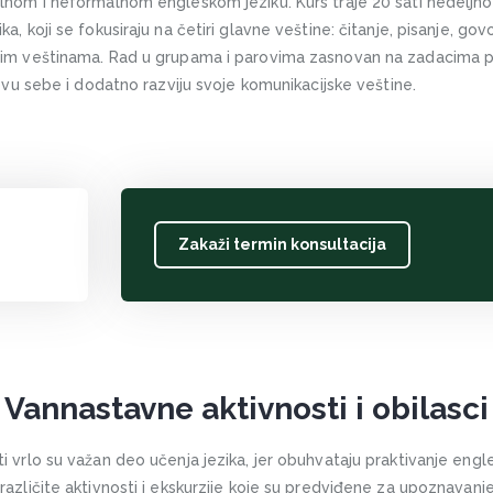
lnom i neformalnom engleskom jeziku. Kurs traje 20 sati nedeljno –
, koji se fokusiraju na četiri glavne veštine: čitanje, pisanje, govo
nim veštinama. Rad u grupama i parovima zasnovan na zadacima 
zovu sebe i dodatno razviju svoje komunikacijske veštine.
Zakaži termin konsultacija
Vannastavne aktivnosti i obilasci
 vrlo su važan deo učenja jezika, jer obuhvataju praktivanje engl
azličite aktivnosti i ekskurzije koje su predviđene za upoznavanje