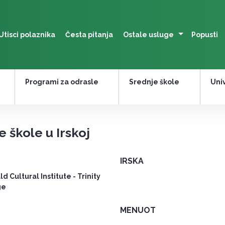
Utisci polaznika
Česta pitanja
Ostale usluge
Popusti
Programi za odrasle
Srednje škole
Univ
e škole u Irskoj
IRSKA
d Cultural Institute - Trinity
ge
MENUOT