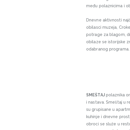
među polaznicima i obil
Dnevne aktivnosti najč
obilasci muzeja, Croke
potrage za blagom, dr
obilaze se istorijske z
odabranog programa.
SMEŠTAJ
polaznika or
i nastava. Smeštaj u 
su grupisane u apartm
kuhinje i dnevne prost
obroci se služe u re