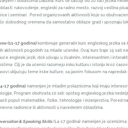
anjem i obilascima Dablina. Kurs se sastoji od 20 sati jezika nedel
lasti: rukovođenje, engleski za radno mesto, razvoj veština pisanja 
dionice i seminari. Pored organizovanih aktivnosti koje su obuhvać
malo slobodnog vremena da samostalno obilaze grad i upoznaju loka
amme
(11-17 godina)
kombinuje generalni kurs engleskog jezika sa
aktivnosti pogodnih za mlađe učenike. Ovaj kurs traje 15 sati ned
auče engleski jezik, dok uživaju u živahnim, interesantnim i interak
stima. Cilj je da učenici razumeju irsku kulturu i istoriju kroz časo
sovi uključuju teme irske kulture, sa jasnim fokusom na napredak u
4-17 godina)
namenjen je mladim polaznicima koji imaju interesov
nologije. Program obuhvata 10 sati opšteg engleskog jezika nede
lasti poput matematike, fizike, tehnologije i inženjerstva. Pored 
nevne radionice ili aktivnosti u navedenim oblastima.
versation & Speaking Skills
(14-17 godina) namenjen je učenicima k