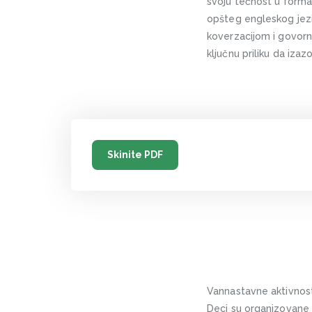
svoju tečnost u forma
opšteg engleskog jezika
koverzacijom i govor
ključnu priliku da iza
Skinite PDF
Vannastavne aktivnosti
Deci su organizovane r