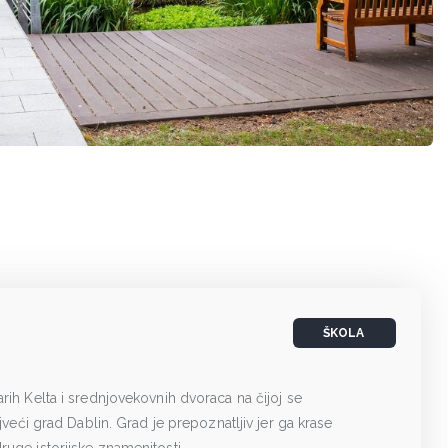
ŠKOLA
rih Kelta i srednjovekovnih dvoraca na čijoj se
ajveći grad Dablin. Grad je prepoznatljiv jer ga krase