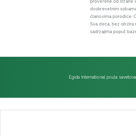
proverene od strane š
dvokrevetnim sobama n
članovima porodice. O
Sva deca, bez obzira 
sadržajima poput bazen
Egida International pruža savetova
Emerald Cultural Institute -
Trinity College
Trinity Hall, Dartry Rd, Dartry, Dublin 6,