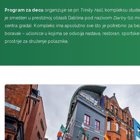
Program za decu
organizuje se pri
Trinity Hall,
kompleksu student
je smešten u prestižnoj oblasti Dablina pod nazivom
Dartry
(10 m
centra grada). Kompleks ima apsolutno sve što je potrebno za b
boravak – učionice u kojima se odvoija nastava, restoran, sportske
prostrije za druženje polaznika.