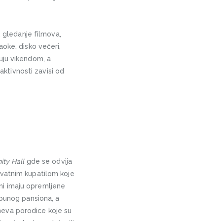
, gledanje filmova,
aoke, disko večeri,
uju vikendom, a
aktivnosti zavisi od
nity Hall
gde se odvija
ivatnim kupatilom koje
ni imaju opremljene
 punog pansiona, a
meva porodice koje su