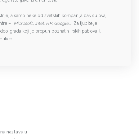
ruge istorijske znamenitosti.
trije, a samo neke od svetskih kompanija baš su ovaj
entre –
Microsoft, Intel, HP, Google
… Za ljubitelje
ji deo grada koji je prepun poznatih irskih pabova ili
n
ulice.
vnu nastavu u