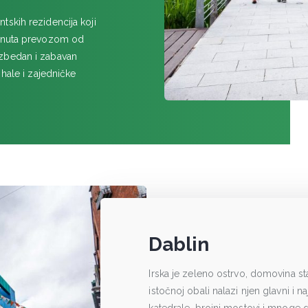
skih rezidencija koji
inuta prevozom od
ezbedan i zabavan
 hale i zajedničke
Dablin
Irska je zeleno ostrvo, domovina sta
istočnoj obali nalazi njen glavni i n