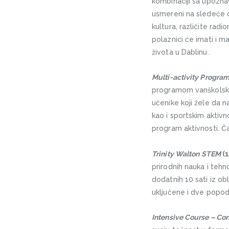
kombinaciji sa upoznav
usmereni na sledeće ob
kultura, različite ra
polaznici će imati i 
života u Dablinu.
Multi-activity Progr
programom vanškolskih 
učenike koji žele da n
kao i sportskim aktivno
program aktivnosti. Ča
Trinity Walton STEM
(1
prirodnih nauka i teh
dodatnih 10 sati iz ob
uključene i dve popod
Intensive Course – Con