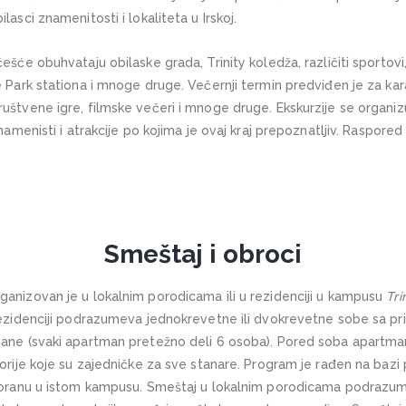
asci znamenitosti i lokaliteta u Irskoj.
ešće obuhvataju obilaske grada, Trinity koledža, različiti sportovi
 Park stationa i mnoge druge. Večernji termin predviđen je za kar
uštvene igre, filmske večeri i mnoge druge. Ekskurzije se organiz
namenisti i atrakcije po kojima je ovaj kraj prepoznatljiv. Raspored 
Smeštaj i obroci
ganizovan je u lokalnim porodicama ili u rezidenciji u kampusu
Tri
rezidenciji podrazumeva jednokrevetne ili dvokrevetne sobe sa pr
ane (svaki apartman pretežno deli 6 osoba). Pored soba apartma
orije koje su zajedničke za sve stanare. Program je rađen na bazi
storanu u istom kampusu. Smeštaj u lokalnim porodicama podrazu