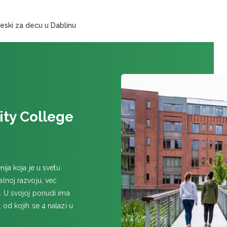
eski za decu u Dablinu
nity College
ija koja je u svetu
lnoj razvoju, već
. U svojoj ponudi ima
od kojih se 4 nalazi u