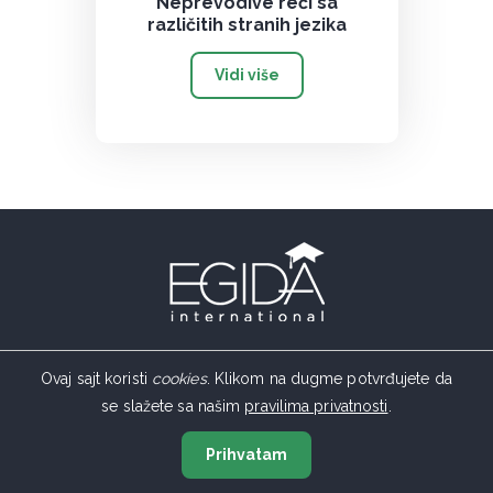
Neprevodive reči sa
različitih stranih jezika
Vidi više
Centar za školovanje u inostranstvu osnovan 1982. godine.
Ovaj sajt koristi
cookies
. Klikom na dugme potvrđujete da
se slažete sa našim
pravilima privatnosti
.
Prihvatam
Srbija