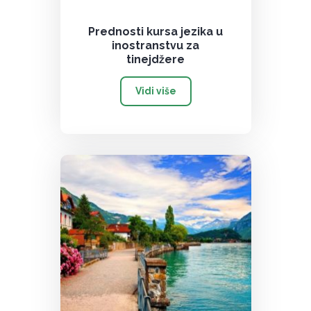
Prednosti kursa jezika u
inostranstvu za
tinejdžere
Vidi više