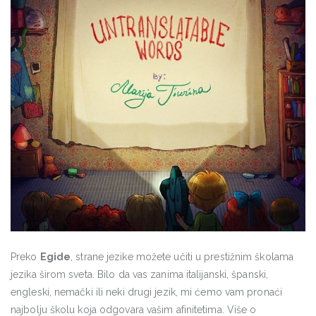
Preko
Egide
, strane jezike možete učiti u prestižnim školama
jezika širom sveta. Bilo da vas zanima italijanski, španski,
engleski, nemački ili neki drugi jezik, mi ćemo vam pronaći
najbolju školu koja odgovara vašim afinitetima. Više o