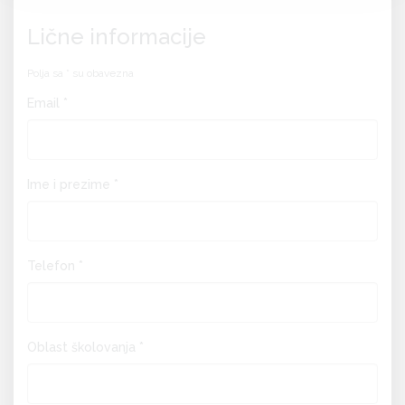
Lične informacije
Polja sa * su obavezna
Email *
Ime i prezime *
Telefon *
Oblast školovanja *