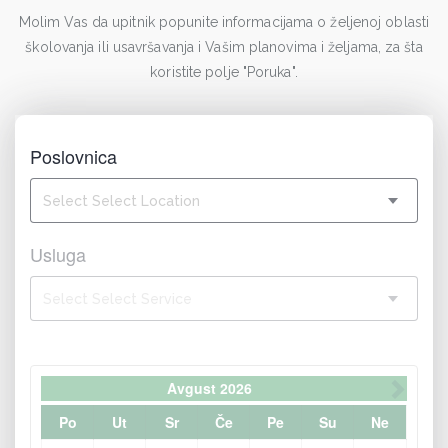
Molim Vas da upitnik popunite informacijama o željenoj oblasti
školovanja ili usavršavanja i Vašim planovima i željama, za šta
koristite polje "Poruka".
Poslovnica
Select Select Location
Usluga
Select Select Service
Avgust
2026
Po
Ut
Sr
Če
Pe
Su
Ne