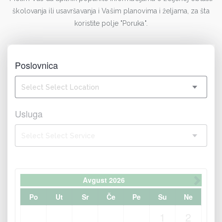
školovanja ili usavršavanja i Vašim planovima i željama, za šta
koristite polje "Poruka".
Poslovnica
Select Select Location
Usluga
Select Select Service
Avgust
2026
Po
Ut
Sr
Če
Pe
Su
Ne
1
2