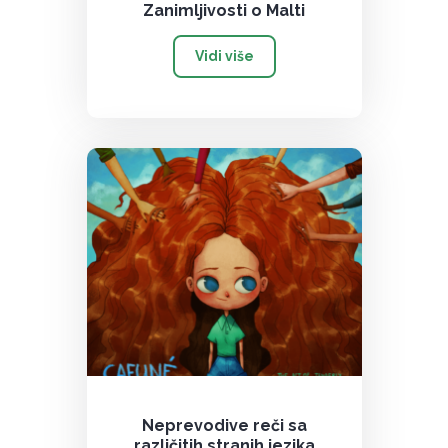
Zanimljivosti o Malti
Vidi više
Neprevodive reči sa
različitih stranih jezika