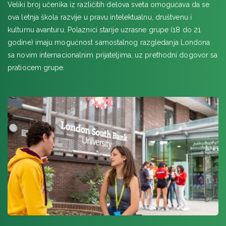
LONDON, Plus, Brentwood School
Veliki broj učenika iz različitih delova sveta omogućava da se
UPPER DICKER, BEDE'S Senior School, Dicker
ova letnja škola razvije u pravu intelektualnu, društvenu i
LONDON & EDINBURG letnja škola engleskog u dve
kulturnu avanturu. Polaznici starije uzrasne grupe (18 do 21
prestonice
godine) imaju mogućnost samostalnog razgledanja Londona
BRAJTON, SEC University of Sussex
sa novim internacionalnim prijateljima, uz prethodni dogovor sa
LONDON Zimski kurs engleskog jezika
pratiocem grupe.
LONDON, Plus, Epsom College
LONDON, Plus, Brunel University
OKSFORDŠIR, Samiad The Oratory School
LONDON, Embassy Summer South Bank
LONDON, Embassy Summer UCL, Stratford
ASHFORD, Grosvenor Hall jezički i avanturistički kamp