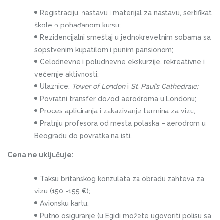
Registraciju, nastavu i materijal za nastavu, sertifikat
škole o pohađanom kursu;
Rezidencijalni smeštaj u jednokrevetnim sobama sa
sopstvenim kupatilom i punim pansionom;
Celodnevne i poludnevne ekskurzije, rekreativne i
večernje aktivnosti;
Ulaznice:
Tower of London
i
St.
Paul’s Cathedrale;
Povratni transfer do/od aerodroma u Londonu;
Proces apliciranja i zakazivanje termina za vizu;
Pratnju profesora od mesta polaska – aerodrom u
Beogradu do povratka na isti.
Cena ne uključuje:
Taksu britanskog konzulata za obradu zahteva za
vizu (150 -155 €);
Avionsku kartu;
Putno osiguranje (u Egidi možete ugovoriti polisu sa