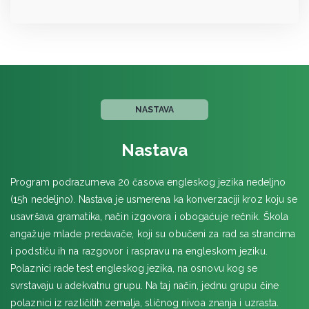
NASTAVA
Nastava
Program podrazumeva 20 časova engleskog jezika nedeljno
(15h nedeljno). Nastava je usmerena ka konverzaciji kroz koju se
usavršava gramatika, način izgovora i obogaćuje rečnik. Škola
angažuje mlade predavače, koji su obučeni za rad sa strancima
i podstiču ih na razgovor i raspravu na engleskom jeziku.
Polaznici rade test engleskog jezika, na osnovu kog se
svrstavaju u adekvatnu grupu. Na taj način, jednu grupu čine
polaznici iz različitih zemalja, sličnog nivoa znanja i uzrasta.