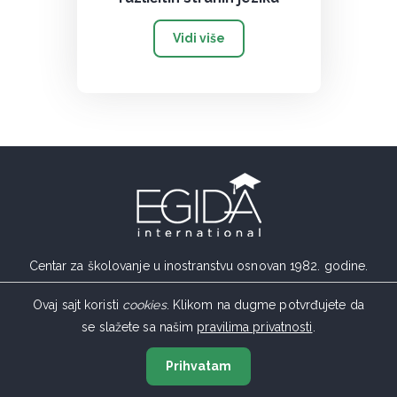
Vidi više
Centar za školovanje u inostranstvu osnovan 1982. godine.
Ovaj sajt koristi
cookies
. Klikom na dugme potvrđujete da
se slažete sa našim
pravilima privatnosti
.
Srbija
Prihvatam