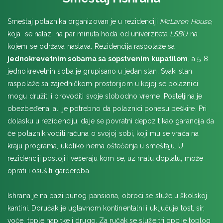
Smeštaj polaznika organizovan je u rezidenciji
McLaren House
,
koja se nalazi na par minuta hoda od univerziteta
LSBU
na
kojem se održava nastava. Rezidencija raspolaže sa
jednokrevetnim sobama sa sopstvenim kupatilom
, a 5-8
jednokrevetnih soba je grupisano u jedan stan. Svaki stan
raspolaže sa zajedničkom prostorijom u kojoj se polaznici
mogu družiti i provoditi svoje slobodno vreme. Posteljina je
obezbeđena, ali je potrebno da polaznici ponesu peškire. Pri
dolasku u rezidenciju, daje se povratni depozit kao garancija da
će polaznik voditi računa o svojoj sobi, koji mu se vraća na
kraju programa, ukoliko nema oštećenja u smeštaju. U
rezidenciji postoji i vešeraju kom se, uz malu doplatu, može
oprati i osušiti garderoba.
Ishrana je na bazi punog pansiona, obroci se služe u školskoj
kantini. Doručak je uglavnom kontinentalni i uključuje tost, sir,
voće, tople napitke i drugo. Za ručak se služe tri opcije toplog