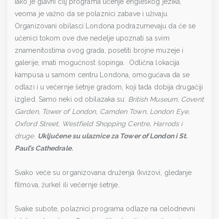
Iako je glavni cilj programa učenje engleskog jezika,
veoma je važno da se polaznici zabave i uživaju.
Organizovani obilasci Londona podrazumevaju da će se
učenici tokom ove dve nedelje upoznati sa svim
znamenitostima ovog grada, posetiti brojne muzeje i
galerije, imati mogućnost šopinga. Odlična lokacija
kampusa u samom centru Londona, omogućava da se
odlazi i u večernje šetnje gradom, koji tada dobija drugačiji
izgled. Samo neki od obilazaka su:
British Museum, Covent
Garden, Tower of London, Camden Town, London Eye,
Oxford Street
,
Westfield Shopping Centre, Harrods i
druge.
Uključene su ulaznice za Tower of London i St.
Paul’s Cathedrale.
Svako veče su organizovana druženja (kvizovi, gledanje
filmova, žurke) ili večernje šetnje.
Svake subote, polaznici programa odlaze na celodnevni