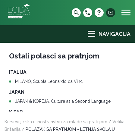
Skip
to
content
NAVIGACIJA
Ostali polasci sa pratnjom
ITALIJA
MILANO, Scuola Leonardo da Vinci
JAPAN
JAPAN & KOREJA, Culture as a Second Language
KIPAR
LARNAKA, Bayswater
Kursevi jezika u inostranstvu za mlade sa pratnjom
/
Velika
Britanija
/
POLAZAK SA PRATNJOM - LETNJA ŠKOLA U
MALTA