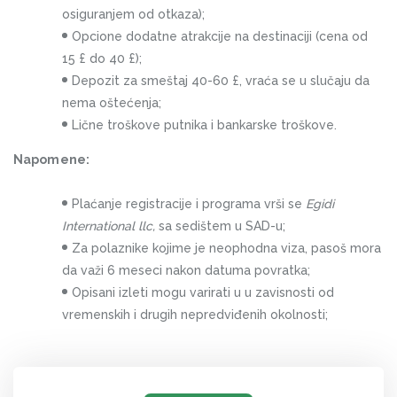
osiguranjem od otkaza);
Opcione dodatne atrakcije na destinaciji (cena od
15 £ do 40 £);
Depozit za smeštaj 40-60 £, vraća se u slučaju da
nema oštećenja;
Lične troškove putnika i bankarske troškove.
Napomene:
Plaćanje registracije i programa vrši se
Egidi
International llc,
sa sedištem u SAD-u;
Za polaznike kojime je neophodna viza, pasoš mora
da važi 6 meseci nakon datuma povratka;
Opisani izleti mogu varirati u u zavisnosti od
vremenskih i drugih nepredviđenih okolnosti;