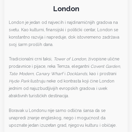
London
London je jedan od najvećih i najdinamičnijih gradova na
svetu. Kao kulturni, finansijski i politički centar, London se
konstantno razvija i napreduje, dok istovremeno zadržava
svoj šarm prošlih dana.
Tradicionalni crni taksi,
Tower of London
, živopisne ulične
prodavnice i pijace, reka Temza, elegantni
Covent Garden
,
Tate Modern
,
Canary Wharf
i
Docklands
, kao i prostrani
Hyde Park
ilustruju neke od kontrasta koji čine London
jednim od najuzbudljivijih evropskih gradova i uvek
atraktivnih turističkih destinacija.
Boravak u Londonu nije samo odlična šansa da se
unapredi znanje engleskog, nego i mogućnost da
upoznate jedan izuzetan grad, njegovu kulturu i običaje.