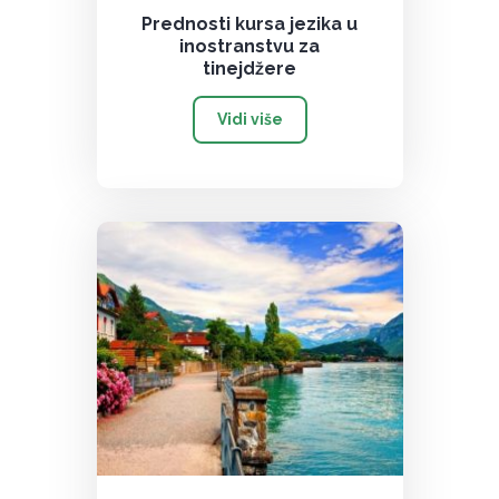
Prednosti kursa jezika u
inostranstvu za
tinejdžere
Vidi više