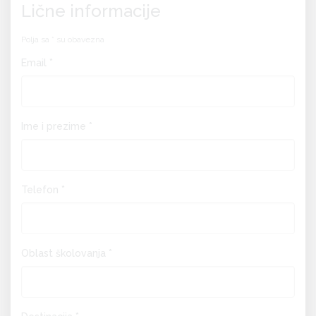
Lične informacije
Polja sa * su obavezna
Email *
Ime i prezime *
Telefon *
Oblast školovanja *