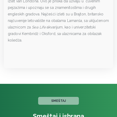
izlet van Londona. Ovo je prilika da uživaju u čuvenim
pejzažima i upoznaju se sa znamenitostima i drugih
engleskih gradova. Najčešći izleti su u Brajton, britansko
najčuvenije letovalište na obalama Lamanša, sa uključenom
ulaznicom za
Sea Life
akvarijum, kao i univerzitetski
gradovi Kembridž i Oksford, sa ulaznicama za obilazak
koledža.
SMEŠTAJ
Smeštaj i ishrana