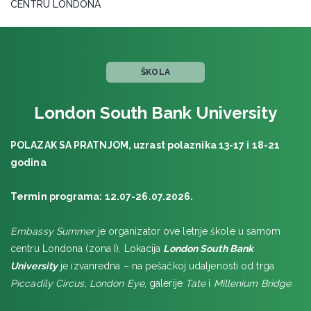
CENTRU LONDONA
MALTA, Embassy Summer
SAD
MAJAMI & ORLANDO, Florida International University
ŠKOLA
NJUJORK & VAŠINGTON, MLA, Ramapo College
LOS ANĐELES & LAS VEGAS, Plus, California State
London South Bank University
University
SAIGNELÉGIER
POLAZAK SA PRATNJOM, uzrast polaznika 13-17 i 18-21
ŠVAJCARSKA multijezički kamp
godina
ŠVAJCARSKA
Termin programa: 12.07-26.07.2026.
BRAUNVALD, Frilingue ski i snoubord, januar 2026
ŠVAJCARSKA multijezički kamp
Embassy Summer
je organizator ove letnje škole u samom
UJEDINJENI ARAPSKI EMIRATI
centru Londona (zona I). Lokacija
London South Bank
DUBAI i ABU DABI, januar 2026
University
je izvanredna – na pešačkoj udaljenosti od trga
Piccadily Circus
,
London Eye
, galerije
Tate
i
Millenium Bridge
.
VELIKA BRITANIJA