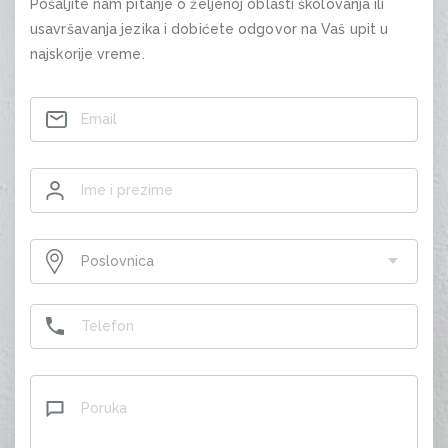
Pošaljite nam pitanje o željenoj oblasti školovanja ili
usavršavanja jezika i dobićete odgovor na Vaš upit u
najskorije vreme.
Contact
Poslovnica