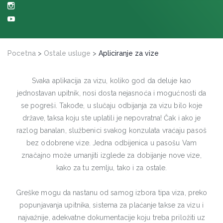
Pocetna
>
Ostale usluge
>
Apliciranje za vize
Svaka aplikacija za vizu, koliko god da deluje kao
jednostavan upitnik, nosi dosta nejasnoća i mogućnosti da
se pogreši. Takođe, u slučaju odbijanja za vizu bilo koje
države, taksa koju ste uplatili je nepovratna! Čak i ako je
razlog banalan, službenici svakog konzulata vraćaju pasoš
bez odobrene vize. Jedna odbijenica u pasošu Vam
značajno može umanjiti izglede za dobijanje nove vize,
kako za tu zemlju, tako i za ostale.
Greške mogu da nastanu od samog izbora tipa viza, preko
popunjavanja upitnika, sistema za plaćanje takse za vizu i
najvažnije, adekvatne dokumentacije koju treba priložiti uz