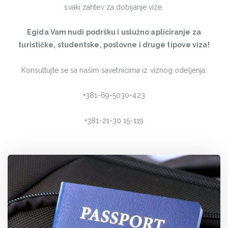
svaki zahtev za dobijanje vize.
Egida Vam nudi podršku i uslužno apliciranje za
turističke, studentske, poslovne i druge tipove viza!
Konsultujte se sa našim savetnicima iz viznog odeljenja:
+381-69-5030-423
+381-21-30 15-119